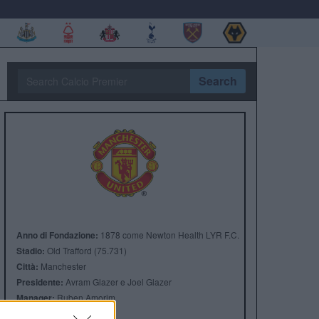
Search
Anno di Fondazione:
1878 come Newton Health LYR F.C.
Stadio:
Old Trafford (75.731)
Città:
Manchester
Presidente:
Avram Glazer e Joel Glazer
Manager:
Ruben Amorim