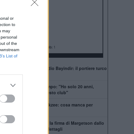
ALBO D'ORO
Premier League:
20
FA Cup:
13
sonal or
League Cup:
6
ection to
FA Community Shield:
21
ou may
Champions League:
3
 personal
Supercoppa Europea:
1
out of the
Coppa del Mondo per Club:
1
 downstream
B’s List of
Manchester United, addio Bayindir: il portiere turco
vola in Liga
United, Yoro chiede tempo: "Ho solo 20 anni,
posso dare tanto a questo club"
La Juventus ha il si Zirkzee: cosa manca per
chiudere
Manchester United, c'è la firma di Margetson dallo
Swansea: annuncio e dettagli