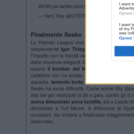
I want 
WOW
pic.twitter.com/1KvL8r9ohu
Advertis
Opted 
— (fan) Trey (@UTDTrey)
January 7, 2026
I want t
of my P
Finalmente Sesko
was col
Opted 
La Premier League vive un momento di crisi p
sorprendente
Igor Thiago
, non ci sono attacca
l’impatto con la fisicità del calcio inglese, p
delle movenze eleganti. Sesko però fino alla tras
essere
il bomber del Manchester United
nel
cartellino non ha aiutato Sesko. Nel gioco diret
squadra,
tenendo botta
con i centrali avversari
Sesko ha avuto difficoltà. Come scrive
Sky Spor
alta dei gol realizzati (0.36 a gara, contro gli 0
aveva dimostrato poca lucidità,
sia a Leeds ch
dimostrato a Turf Moore. A differenze di Gyok
occasioni. Se inizierà a finalizzare maggiorment
assicurato.