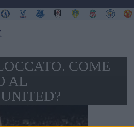
BLOCCATO. COME
O AL
UNITED?