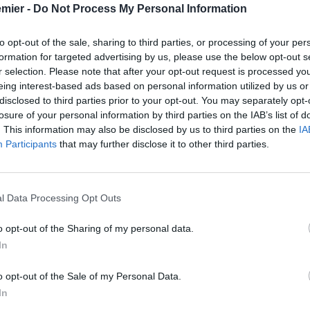
emier -
Do Not Process My Personal Information
to opt-out of the sale, sharing to third parties, or processing of your per
formation for targeted advertising by us, please use the below opt-out s
r selection. Please note that after your opt-out request is processed y
eing interest-based ads based on personal information utilized by us or
disclosed to third parties prior to your opt-out. You may separately opt-
losure of your personal information by third parties on the IAB’s list of
. This information may also be disclosed by us to third parties on the
IA
Participants
that may further disclose it to other third parties.
l Data Processing Opt Outs
ted
stavano aspettando, vedere
Benjamin Sesko
segnare
uto ieri sera, a Turf Moore. Due reti d’auore, che però non
o opt-out of the Sharing of my personal data.
rima ha sfruttato un grande assist di
Bruno Fernandes
, poi
In
 un cross di Dorgu. Adesso l’ex Lipsia è a quota 4 reti con i
inglese?
o opt-out of the Sale of my Personal Data.
In