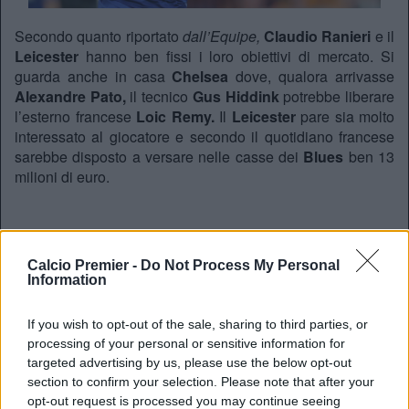
Secondo quanto riportato
dall’Equipe,
Claudio Ranieri
e il
Leicester
hanno ben fissi i loro obiettivi di mercato. Si
guarda anche in casa
Chelsea
dove, qualora arrivasse
Alexandre Pato,
il tecnico
Gus Hiddink
potrebbe liberare
l’esterno francese
Loic Remy.
Il
Leicester
pare sia molto
interessato al giocatore e secondo il quotidiano francese
sarebbe disposto a versare nelle casse dei
Blues
ben 13
milioni di euro.
REDAZIONE
Twitter @Calciopremier
Calcio Premier -
Do Not Process My Personal
Information
If you wish to opt-out of the sale, sharing to third parties, or
processing of your personal or sensitive information for
targeted advertising by us, please use the below opt-out
section to confirm your selection. Please note that after your
opt-out request is processed you may continue seeing