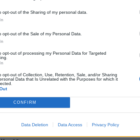
campo di Sir Alex Ferguson ha affrontato uno dei temi più
isto nella storia del club?
Se molti puntano il dito contro i
o opt-out of the Sharing of my personal data.
tero” Juan Sebastián Verón, Scholes ha una visione molto
In
n
o opt-out of the Sale of my Personal Data.
In
ntrocampista argentino, arrivato nel 2001 per l’allora cifra
atore straordinario, un talento immenso
. Non so perché
to opt-out of processing my Personal Data for Targeted
ing.
 ritmo frenetico della Premier, ma era un calciatore vero, di
In
o opt-out of Collection, Use, Retention, Sale, and/or Sharing
ofessionista ridicolo”
ersonal Data that Is Unrelated with the Purposes for which it
lected.
Out
 Bosnich
. L’australiano, arrivato a parametro zero dall’Aston
tuire
Peter Schmeichel
, è stato dipinto da Scholes come un
CONFIRM
ile, onestamente era ridicolo,” ha raccontato Scholes con il
di tiro, dove normalmente un portiere para 15 o 20
Data Deletion
Data Access
Privacy Policy
lava: ‘Oh no, fatemi cambiare, mettete qualcun altro!'”.