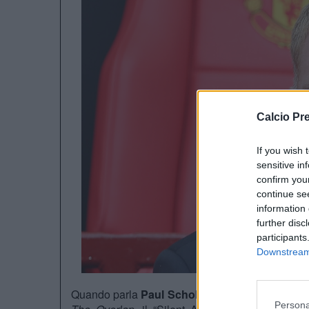
Calcio Pr
If you wish 
sensitive in
confirm you
continue se
information 
further disc
participants
Downstream 
Quando parla
Paul Scholes
, l’ambiente Manches
Persona