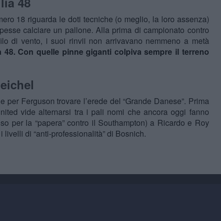
glia 48
umero 18 riguarda le doti tecniche (o meglio, la loro assenza)
pesse calciare un pallone. Alla prima di campionato contro
filo di vento, i suoi rinvii non arrivavano nemmeno a metà
a 48. Con quelle pinne giganti colpiva sempre il terreno
eichel
ile per Ferguson trovare l’erede del “Grande Danese”. Prima
nited vide alternarsi tra i pali nomi che ancora oggi fanno
so per la “papera” contro il Southampton) a Ricardo e Roy
ivelli di “anti-professionalità” di Bosnich.