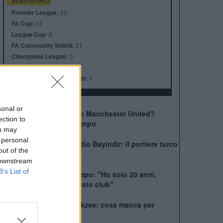
ALBO D'ORO
Premier League:
20
FA Cup:
13
League Cup:
6
FA Community Shield:
21
Champions League:
3
Supercoppa Europea:
1
Coppa del Mondo per Club:
1
sonal or
Come giocherà il nuovo Manchester United?
ection to
Rivoluzione a centrocampo
ou may
 personal
Manchester United, addio Bayindir: il portiere turco
out of the
vola in Liga
 downstream
B’s List of
United, Yoro chiede tempo: "Ho solo 20 anni,
posso dare tanto a questo club"
La Juventus ha il si Zirkzee: cosa manca per
chiudere