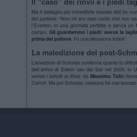
Il “caso” dei rinvii e i piedi ta
Ma il dettaglio più incredibile rivelato dall’ex n
del portiere: “Non mi ero reso conto che non sa
l’Everton, in una giornata perfetta e senza un 
campo.
Gli guardammo i piedi: aveva la tagli
prima del pallone
. Fu una delusione totale”.
La maledizione del post-Schm
L’aneddoto di Scholes conferma quanto fu diffic
dell’arrivo di Edwin van der Sar nel 2005, lo U
venire i brividi ai tifosi: da
Massimo Taibi
(famo
Carroll. Ma per Scholes, nessuno ha mai toccato i l