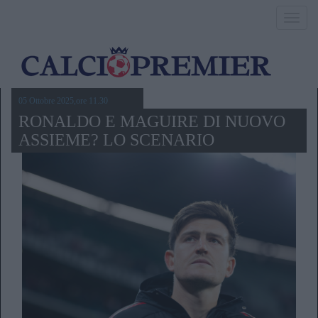
Toggl
navig
05 Ottobre 2025,ore 11.30
RONALDO E MAGUIRE DI NUOVO
ASSIEME? LO SCENARIO