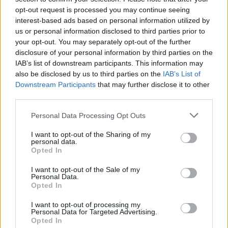
saudita è la casa di
Cristiano Ronado
, ex compagno
opt-out request is processed you may continue seeing
proprio di Maguire. Sarebbe una reunion decisamente
interest-based ads based on personal information utilized by
inaspettata. L’affare non è ancora in via di definizione,
us or personal information disclosed to third parties prior to
visto che negli ultimi mesi Maguire ha palesato la volontà
your opt-out. You may separately opt-out of the further
di restare ad Old Trafford. Ha rifiutato alcune offerte come
disclosure of your personal information by third parties on the
quella
del West Ham
. Il centrale accetterà la proposta
IAB’s list of downstream participants. This information may
dell’Al-Nassr? O vorrà ancora giocarsi le sue carte a
also be disclosed by us to third parties on the
IAB’s List of
Manchester?
Downstream Participants
that may further disclose it to other
third parties.
Personal Data Processing Opt Outs
I want to opt-out of the Sharing of my
personal data.
Opted In
I want to opt-out of the Sale of my
Personal Data.
Opted In
I want to opt-out of processing my
Personal Data for Targeted Advertising.
Opted In
Anno di Fondazione:
1878 come Newton Health LYR F.C.