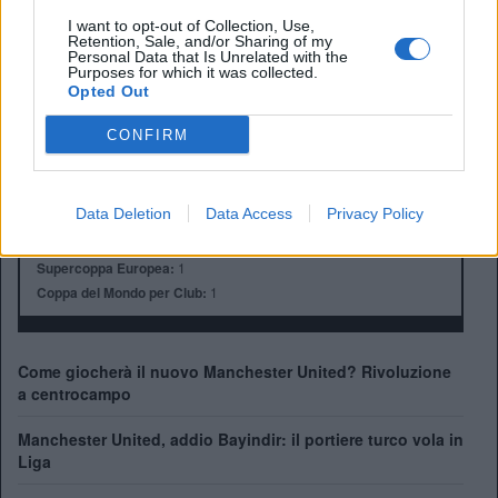
Stadio:
Old Trafford (75.731)
I want to opt-out of Collection, Use,
Città:
Manchester
Retention, Sale, and/or Sharing of my
Personal Data that Is Unrelated with the
Presidente:
Avram Glazer e Joel Glazer
Purposes for which it was collected.
Manager:
Ruben Amorim
Opted Out
ALBO D'ORO
CONFIRM
Premier League:
20
FA Cup:
13
League Cup:
6
Data Deletion
Data Access
Privacy Policy
FA Community Shield:
21
Champions League:
3
Supercoppa Europea:
1
Coppa del Mondo per Club:
1
Come giocherà il nuovo Manchester United? Rivoluzione
a centrocampo
Manchester United, addio Bayindir: il portiere turco vola in
Liga