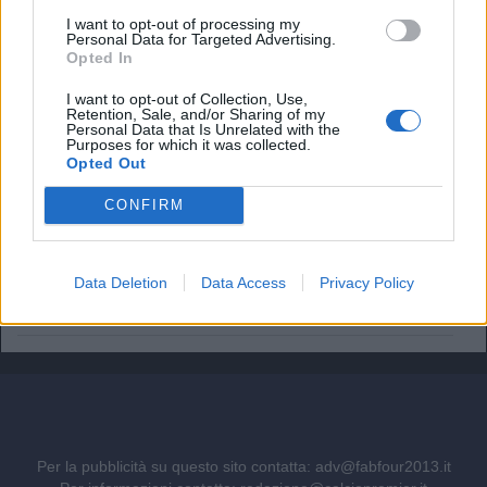
I want to opt-out of processing my
Ufficiale: l'Hull City prende Tzolakis. La cifra record ed i
Personal Data for Targeted Advertising.
dettagli
Opted In
Tottenham scatenato per Gakpo: contatto con gli agenti,
I want to opt-out of Collection, Use,
De Zerbi vuole l'olandese
Retention, Sale, and/or Sharing of my
Personal Data that Is Unrelated with the
Purposes for which it was collected.
Chelsea, ecco il nuovo terzino: vicino Pep Chavarría dal
Opted Out
Rayo Vallecano
CONFIRM
Manchester United, addio Bayindir: il portiere turco vola in
Liga
Data Deletion
Data Access
Privacy Policy
Ipswich, nuovo rinforzo a centrocampo: ufficiale
Florentino Luis
Per la pubblicità su questo sito contatta:
adv@fabfour2013.it