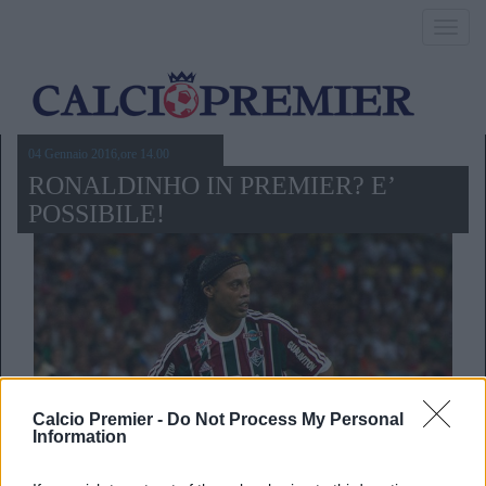
Toggl
navig
04 Gennaio 2016,ore 14.00
RONALDINHO IN PREMIER? E’
POSSIBILE!
Calcio Premier -
Do Not Process My Personal
Information