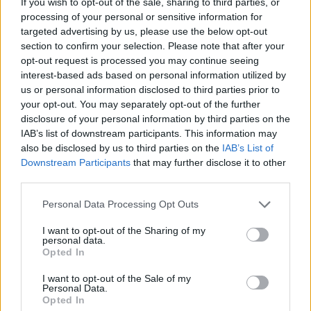
If you wish to opt-out of the sale, sharing to third parties, or
processing of your personal or sensitive information for
targeted advertising by us, please use the below opt-out
Finita l’esperienza al
Fluminense
, in Brasile, Ronaldo de
section to confirm your selection. Please note that after your
Assis Moreira, per tutti
Ronaldinho
, è pronto per lanciarsi
opt-out request is processed you may continue seeing
in un’altra avventura.
interest-based ads based on personal information utilized by
us or personal information disclosed to third parties prior to
Lo dice Roberto, fratello e procuratore di
Dinho
, al
Times
:
your opt-out. You may separately opt-out of the further
“l’Asia e gli States sono le destinazioni più probabili, ma
disclosure of your personal information by third parties on the
non scartiamo nessuna ipotesi,
Premier League
compresa.
IAB’s list of downstream participants. This information may
Lui ama vincere, vuole ancora giocare, non ha mai avuto
also be disclosed by us to third parties on the
IAB’s List of
grossi infortuni ed è ancora integro fisicamente. Credo
Downstream Participants
that may further disclose it to other
abbia davanti ancora tre o quattro anni di calcio giocato
third parties.
davanti”.
Personal Data Processing Opt Outs
I want to opt-out of the Sharing of my
REDAZIONE
personal data.
Opted In
Twitter @Calciopremier
I want to opt-out of the Sale of my
Personal Data.
Opted In