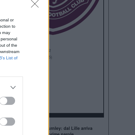
sonal or
ection to
ou may
 personal
out of the
Anno di Fondazione:
1882
 downstream
Stadio:
Turf Moore (21.945)
B’s List of
Città:
Burnley
Presidente:
Alan Pace
Manager:
Scott Parker
ALBO D'ORO
Premier League:
2
FA Cup:
1
League Cup:
2
Nuovo innesto per il Burnley: dal Lille arriva
Raghouber! Dettagli e prime parole