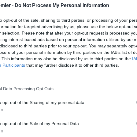
emier -
Do Not Process My Personal Information
to opt-out of the sale, sharing to third parties, or processing of your per
formation for targeted advertising by us, please use the below opt-out s
r selection. Please note that after your opt-out request is processed y
eing interest-based ads based on personal information utilized by us or
disclosed to third parties prior to your opt-out. You may separately opt-
losure of your personal information by third parties on the IAB’s list of
. This information may also be disclosed by us to third parties on the
IA
Participants
that may further disclose it to other third parties.
l Data Processing Opt Outs
o opt-out of the Sharing of my personal data.
In
o opt-out of the Sale of my Personal Data.
finitivo di
Jacob Bruun Larsen
dallo Stoccarda. L’esterno
nale che lo legherà al club inglese fino al 2028.
In