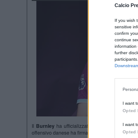
Calcio Pr
If you wish 
sensitive in
confirm you
continue se
information 
further disc
participants
Downstream 
Persona
I want t
Opted 
I want t
Il
Burnley
ha ufficializzato l’ingaggio a titolo de
offensivo danese ha firmato un contratto quadrien
Opted 