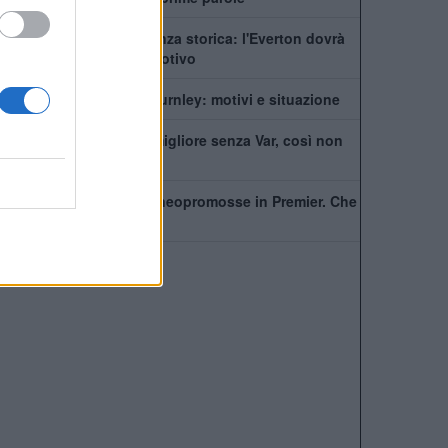
Premier League, sentenza storica: l'Everton dovrà
risarcire il Burnley. Il motivo
Scott Parker lascia il Burnley: motivi e situazione
L'accusa: "Il calcio è migliore senza Var, così non
c'è giustizia"
Non si scherza con le neopromosse in Premier. Che
numeri!