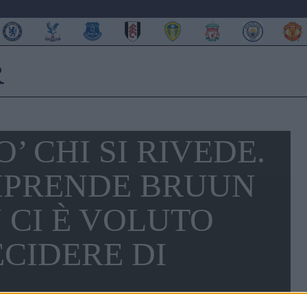
’ CHI SI RIVEDE.
RIPRENDE BRUUN
 CI È VOLUTO
CIDERE DI