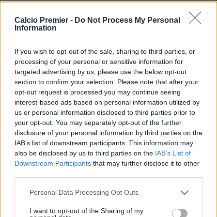
"At times like this, it should be other people coming
out to speak, but they don't, as has been happening
Calcio Premier -
Do Not Process My Personal
for several years now."
Information
"They only show up when things are going well to
If you wish to opt-out of the sale, sharing to third parties, or
tell…
pic.twitter.com/TOezUHlzFd
processing of your personal or sensitive information for
— The Touchline | 𝐓 (@TouchlineX)
January 8,
targeted advertising by us, please use the below opt-out
2026
section to confirm your selection. Please note that after your
opt-out request is processed you may continue seeing
interest-based ads based on personal information utilized by
Che attacco
us or personal information disclosed to third parties prior to
“Mi scuso con tutti i tifosi che ci seguono ovunque, che ci
your opt-out. You may separately opt-out of the further
disclosure of your personal information by third parties on the
sono sempre e continueranno ad esserci.
Siamo
IAB’s list of downstream participants. This information may
responsabili, non c’è dubbio
. Io sono il primo.
also be disclosed by us to third parties on the
IAB’s List of
Ma continueremo ad affrontare la situazione e a cercare di
Downstream Participants
that may further disclose it to other
ribaltare la situazione,
per noi stessi e per il club
.
third parties.
In momenti come questo,
dovrebbero essere gli altri a
Personal Data Processing Opt Outs
parlare
, ma non lo fanno, come accade ormai da diversi
anni. Si presentano solo quando le cose vanno bene, per
I want to opt-out of the Sharing of my