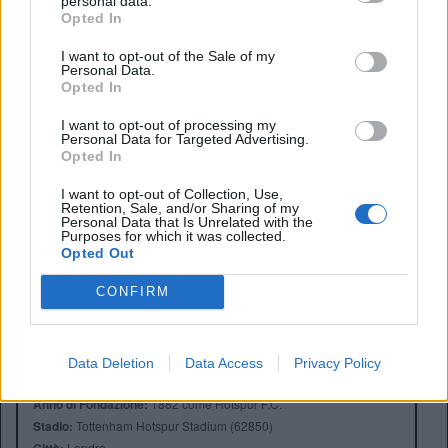
raccontare qualche bugia.
personal data.
Opted In
Restiamo qui, lavorando, restando uniti e dando il
massimo per ribaltare la situazione. Soprattutto in momenti
I want to opt-out of the Sale of my
Personal Data.
come questo, stare zitti, impegnarsi di più e andare avanti
Opted In
tutti insieme, fa parte del calcio.”
I want to opt-out of processing my
[promo_web_app]
Personal Data for Targeted Advertising.
Opted In
I want to opt-out of Collection, Use,
Retention, Sale, and/or Sharing of my
Personal Data that Is Unrelated with the
Purposes for which it was collected.
Opted Out
CONFIRM
Data Deletion
Data Access
Privacy Policy
Anno di Fondazione:
1882 come Hotspur F.C.
Stadio:
Tottenham Hotspur Stadium (62850)
Londra