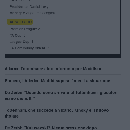
Città:
Presidente:
Daniel Levy
Manager:
Ange Postecoglou
ALBO D'ORO
Premier League:
2
FA Cup:
8
League Cup:
4
FA Community Shield:
7
Allarme Tottenham: altro infortunio per Maddison
Romero, l'Atletico Madrid supera l'Inter. La situazione
De Zerbi: "Quando sono arrivato al Tottenham i giocatori
erano distrutti"
Tottenham, che succede a Vicario: Kinsky è il nuovo
titolare
De Zerbi: "Kulusevski? Niente pressione dopo