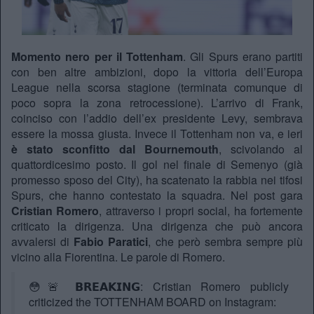
Momento nero per il Tottenham
. Gli Spurs erano partiti
con ben altre ambizioni, dopo la vittoria dell’Europa
League nella scorsa stagione (terminata comunque di
poco sopra la zona retrocessione). L’arrivo di Frank,
coinciso con l’addio dell’ex presidente Levy, sembrava
essere la mossa giusta. Invece il Tottenham non va, e ieri
è stato sconfitto dal Bournemouth
, scivolando al
quattordicesimo posto. Il gol nel finale di Semenyo (già
promesso sposo del City), ha scatenato la rabbia nei tifosi
Spurs, che hanno contestato la squadra. Nel post gara
Cristian Romero
, attraverso i propri social, ha fortemente
criticato la dirigenza. Una dirigenza che può ancora
avvalersi di
Fabio Paratici
, che però sembra sempre più
vicino alla Fiorentina. Le parole di Romero.
😳🚨 𝗕𝗥𝗘𝗔𝗞𝗜𝗡𝗚: Cristian Romero publicly
criticized the TOTTENHAM BOARD on Instagram: