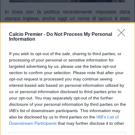
In linea con la politica recentemente impostata dalla
stampa inglese, anche oggi un nome di spicco è stato
indicato come possibile colpo di mercato per i Red Devils,
relativamente alla prossima finestra estiva. Si tratta niente
Calcio Premier -
Do Not Process My Personal
meno che di Zlatan Ibrahimovich: lo svedese, secondo il
Information
Mirror, vorrebbe provare un’esperienza in Premier prima di
sbarcare nella MLS, e il club di Manchester si sarebbe
If you wish to opt-out of the sale, sharing to third parties, or
proposto come acquirente. A riportare la notizia è
processing of your personal or sensitive information for
TuttoMercatoWeb.
targeted advertising by us, please use the below opt-out
section to confirm your selection. Please note that after your
opt-out request is processed you may continue seeing
interest-based ads based on personal information utilized by
us or personal information disclosed to third parties prior to
your opt-out. You may separately opt-out of the further
disclosure of your personal information by third parties on the
IAB’s list of downstream participants. This information may
also be disclosed by us to third parties on the
IAB’s List of
Downstream Participants
that may further disclose it to other
third parties.