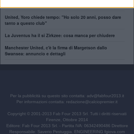
Liga
United, Yoro chiede tempo: "Ho solo 20 anni, posso dare
tanto a questo club"
La Juventus ha il si Zirkzee: cosa manca per chiudere
Manchester United, c'è la firma di Margetson dallo
Swansea: annuncio e dettagli
Per la pubblicità su questo sito contatta:
adv@fabfour2013.it
Per informazioni contatta:
redazione@calciopremier.it
Copyright © 2001-2013 Fab Four 2013 Srl. Tutti i diritti riservati
Firenze, Ottobre 2014
Editore: Fab Four 2013 Srl. - Partita IVA: 06342490486 Direttore
Responsabile: Saverio Pestuggia. ENGINEERING
fgiova.com