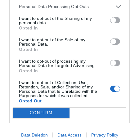
Personal Data Processing Opt Outs
Anno di Fondazione:
1878 come Newton Health LYR F.C.
Stadio:
Old Trafford (75.731)
I want to opt-out of the Sharing of my
personal data.
Città:
Manchester
Opted In
Presidente:
Avram Glazer e Joel Glazer
Manager:
Ruben Amorim
I want to opt-out of the Sale of my
Personal Data.
ALBO D'ORO
Opted In
Premier League:
20
I want to opt-out of processing my
FA Cup:
13
Personal Data for Targeted Advertising.
League Cup:
6
Opted In
FA Community Shield:
21
I want to opt-out of Collection, Use,
Champions League:
3
Retention, Sale, and/or Sharing of my
Supercoppa Europea:
1
Personal Data that Is Unrelated with the
Purposes for which it was collected.
Coppa del Mondo per Club:
1
Opted Out
CONFIRM
Come giocherà il nuovo Manchester United? Rivoluzione
a centrocampo
Data Deletion
Data Access
Privacy Policy
Manchester United, addio Bayindir: il portiere turco vola in