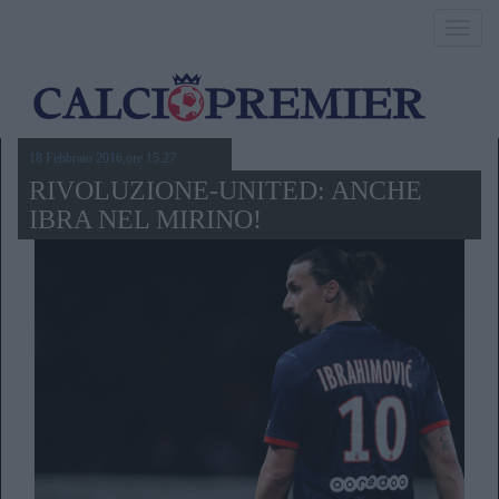
Toggl
navig
18 Febbraio 2016,ore 15.27
RIVOLUZIONE-UNITED: ANCHE
IBRA NEL MIRINO!