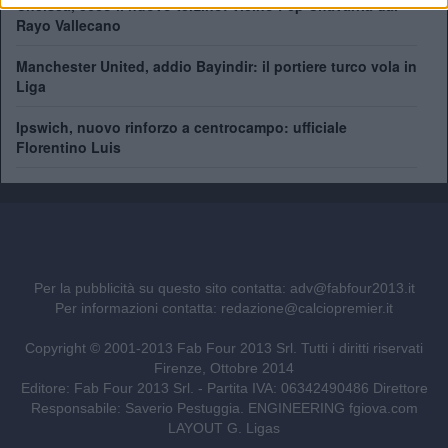
Chelsea, ecco il nuovo terzino: vicino Pep Chavarría dal
Rayo Vallecano
Manchester United, addio Bayindir: il portiere turco vola in
Liga
Ipswich, nuovo rinforzo a centrocampo: ufficiale
Florentino Luis
Per la pubblicità su questo sito contatta:
adv@fabfour2013.it
Per informazioni contatta:
redazione@calciopremier.it
Copyright © 2001-2013 Fab Four 2013 Srl. Tutti i diritti riservati
Firenze, Ottobre 2014
Editore: Fab Four 2013 Srl. - Partita IVA: 06342490486 Direttore
Responsabile: Saverio Pestuggia. ENGINEERING
fgiova.com
LAYOUT G. Ligas