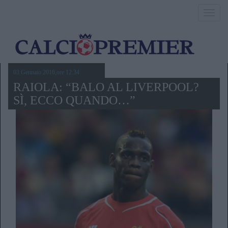
Toggl
navig
03 Gennaio 2016,ore 12.34
RAIOLA: “BALO AL LIVERPOOL?
SÌ, ECCO QUANDO…”