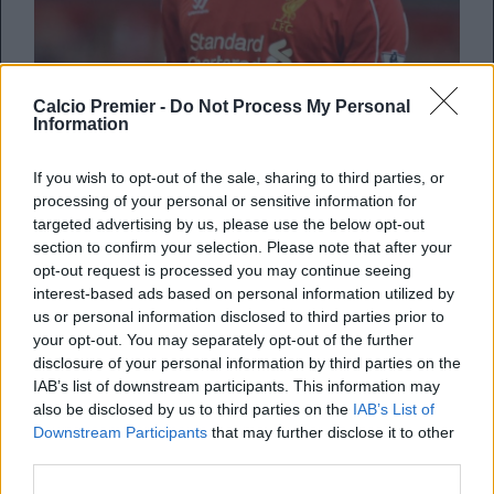
Calcio Premier -
Do Not Process My Personal
Information
Mario Balotelli
fu piuttosto chiaro ad agosto: “È un addio
più che un arrivederci”. Salutò così il Liverpool dopo un
If you wish to opt-out of the sale, sharing to third parties, or
anno piuttosto povero di soddisfazioni, ma ora Mino
processing of your personal or sensitive information for
Raiola, il suo agente, gli ricorda che formalmente il suo,
targeted advertising by us, please use the below opt-out
appunto, è stato soltanto un arrivederci: “Un ritorno ad
section to confirm your selection. Please note that after your
Anfield è teoricamente – spiega il procuratore a Sport
opt-out request is processed you may continue seeing
Mediaset – questo dice il contratto. È un giocatore del
interest-based ads based on personal information utilized by
Liverpool e a giugno dovrebbe fare ritorno in Inghilterra”.
us or personal information disclosed to third parties prior to
your opt-out. You may separately opt-out of the further
Balo ha salutato il 2015 con un post eloquente su
disclosure of your personal information by third parties on the
Instagram: “È stato un anno di m…”, ha dichiarato in un
IAB’s list of downstream participants. This information may
video in inglese. Il desiderato riscatto col Milan non è
also be disclosed by us to third parties on the
IAB’s List of
arrivato: era partito bene segnando anche un gol
Downstream Participants
that may further disclose it to other
all’Udinese alla prima presenza da titolare, poi si è fermato
third parties.
per la pubalgia e non gioca da tre mesi. Ma, al momento,
le possibilità che torni nella squadra che ne detiene il