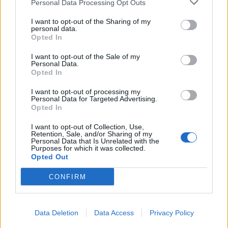
Personal Data Processing Opt Outs
cartellino non sono da scartare: “Non so se Klopp preveda
Mario nel suo progetto – ha detto Raiola – non ne abbiamo
I want to opt-out of the Sharing of my
personal data.
ancora parlato; è presto, ma se Balotelli fa quello che deve
Opted In
fare potrebbero cambiare la loro opinione nei suoi riguardi.
Con Rodgers non aveva spazio per crescere e siamo stati
I want to opt-out of the Sale of my
Personal Data.
costretti ad andarcene. Le qualità di Mario non si discutono
Opted In
ma è importante avere un allenatore che creda in te e ti dia
la possibilità di mostrare il tuo valore. Quando sarà il
I want to opt-out of processing my
momento, parleremo di questo con Klopp”.
Personal Data for Targeted Advertising.
Opted In
gazzetta.it
I want to opt-out of Collection, Use,
Retention, Sale, and/or Sharing of my
Personal Data that Is Unrelated with the
Purposes for which it was collected.
Opted Out
Ufficiale: l'Hull City prende Tzolakis. La cifra record ed i
CONFIRM
dettagli
Tottenham scatenato per Gakpo: contatto con gli agenti,
De Zerbi vuole l'olandese
Data Deletion
Data Access
Privacy Policy