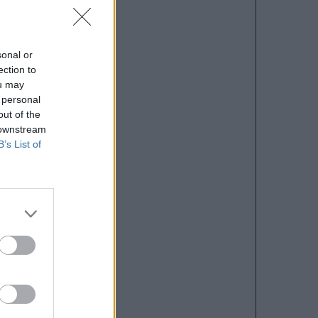
sonal or
ection to
ou may
 personal
out of the
 downstream
B’s List of