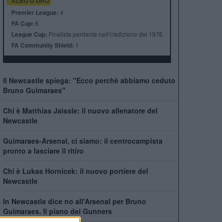
ALBO D'ORO
Premier League:
4
FA Cup:
6
League Cup:
Finalista perdente nell\\\'edizione del 1976
FA Community Shield:
1
Il Newcastle spiega: "Ecco perchè abbiamo ceduto
Bruno Guimaraes"
Chi è Matthias Jaissle: il nuovo allenatore del
Newcastle
Guimaraes-Arsenal, ci siamo: il centrocampista
pronto a lasciare il ritiro
Chi è Lukas Hornicek: il nuovo portiere del
Newcastle
In Newcastle dice no all'Arsenal per Bruno
Guimaraes. Il piano dei Gunners