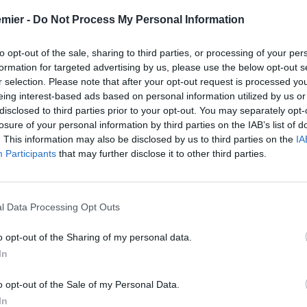
no il massimo e capiscano l’importanza e il peso della
emier -
Do Not Process My Personal Information
 che vinca tutte le partite ma una squadra che lotti su
si legge nel testo diffuso questa mattina dai media inglesi.
to opt-out of the sale, sharing to third parties, or processing of your per
formation for targeted advertising by us, please use the below opt-out s
r selection. Please note that after your opt-out request is processed y
eing interest-based ads based on personal information utilized by us or
disclosed to third parties prior to your opt-out. You may separately opt-
losure of your personal information by third parties on the IAB’s list of
. This information may also be disclosed by us to third parties on the
IA
Participants
that may further disclose it to other third parties.
l Data Processing Opt Outs
o opt-out of the Sharing of my personal data.
In
o opt-out of the Sale of my Personal Data.
In