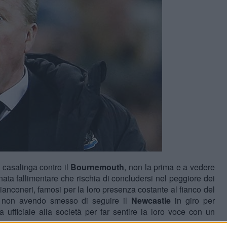
a casalinga contro il
Bournemouth
, non la prima e a vedere
ta fallimentare che rischia di concludersi nel peggiore dei
ianconeri, famosi per la loro presenza costante al fianco del
ur non avendo smesso di seguire il
Newcastle
in giro per
ra ufficiale alla società per far sentire la loro voce con un