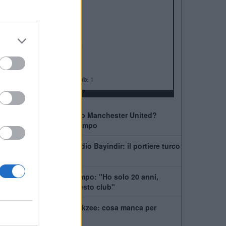
ALBO D'ORO
Premier League:
20
FA Cup:
13
League Cup:
6
FA Community Shield:
21
Champions League:
3
Supercoppa Europea:
1
Coppa del Mondo per Club:
1
Come giocherà il nuovo Manchester United?
Rivoluzione a centrocampo
Manchester United, addio Bayindir: il portiere turco
vola in Liga
United, Yoro chiede tempo: "Ho solo 20 anni,
posso dare tanto a questo club"
La Juventus ha il si Zirkzee: cosa manca per
chiudere