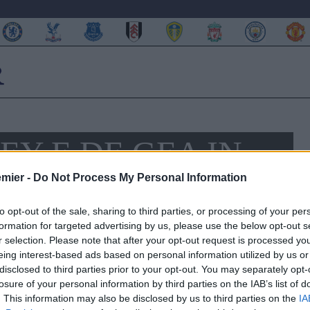
EY E DE GEA IN
emier -
Do Not Process My Personal Information
to opt-out of the sale, sharing to third parties, or processing of your per
formation for targeted advertising by us, please use the below opt-out s
as
, vuole
Wayne Rooney
e
David De Gea
in Spagna. A
r selection. Please note that after your opt-out request is processed y
ta le parole del presidente “Mi piacerebbe vedere Rooney
eing interest-based ads based on personal information utilized by us or
 della Premier League, oppure
Ribery
… De Gea è uno dei
disclosed to third parties prior to your opt-out. You may separately opt-
in Spagna, non importa per quale club”.
losure of your personal information by third parties on the IAB’s list of
suonate a più riprese le sirene del
Real Madrid
: mentre per
. This information may also be disclosed by us to third parties on the
IA