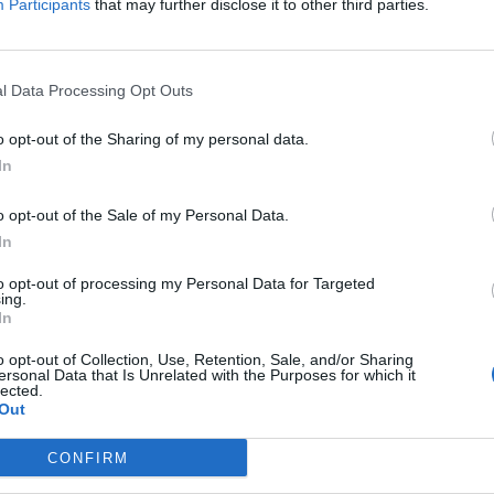
 finito l’interesse merengue, il portiere spagnolo è uno dei
Participants
that may further disclose it to other third parties.
di
Florentino Perez
.
l Data Processing Opt Outs
o opt-out of the Sharing of my personal data.
In
o opt-out of the Sale of my Personal Data.
In
to opt-out of processing my Personal Data for Targeted
ing.
In
o opt-out of Collection, Use, Retention, Sale, and/or Sharing
ersonal Data that Is Unrelated with the Purposes for which it
lected.
Out
CONFIRM