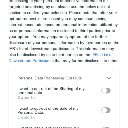
mischie in area stanno trasformando i match
in un
processing of your personal or sensitive information for
qualcosa di caotico
. L’Arsenal ha aperto il solco, ed
targeted advertising by us, please use the below opt-out
section to confirm your selection. Please note that after your
adesso quasi tutte le squadre inglesi si avvalgono di
opt-out request is processed you may continue seeing
strateghi per le palle inattive. La pressione sul portiere
interest-based ads based on personal information utilized by
(spesso più che pressione si tratta di una furiosa mischia),
us or personal information disclosed to third parties prior to
è diventato un modus operandi. C’è da dire che c’è una
your opt-out. You may separately opt-out of the further
grande differenza tra lo sfruttamento dei blocchi, e dei
disclosure of your personal information by third parties on the
contatti eccessivi sul portiere, come avvenuto con Raya. I
IAB’s list of downstream participants. This information may
numeri non mentono, come scrive
The Athletic
.
also be disclosed by us to third parties on the
IAB’s List of
Downstream Participants
that may further disclose it to other
Definitely no foul right? 😂
third parties.
pic.twitter.com/pkFCuRnXsJ
— HandofArsenal (@HandofArsenal)
May 10, 2026
Personal Data Processing Opt Outs
I want to opt-out of the Sharing of my
personal data.
La nuova mania
Opted In
Questa stagione di Premier si posiziona al top per:
calci
I want to opt-out of the Sale of my
d’angoli battuti a rientrare, falli sui portieri e gol su
Personal Data.
corner
. Se fino ad alcuni anni fa i portieri sembravano
Opted In
troppo protetti, adesso la situazione si è ribaltata. Slot