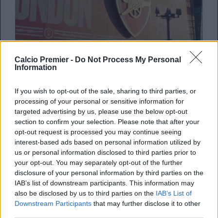
L’ultima giornata di Premier League
ha un sapore
Calcio Premier -
Do Not Process My Personal
Information
nostalgico, dato che tutte le gare
si giocano in
contemporanea
. Una scelta ormai storica del campionato
inglese, una tradizione vera e propria. Altri campionati
If you wish to opt-out of the sale, sharing to third parties, or
processing of your personal or sensitive information for
invece preferiscono spalmare il proprio calendario, come
targeted advertising by us, please use the below opt-out
la Serie A. In Premier invece no, e questo ha prodotto dei
section to confirm your selection. Please note that after your
finali iconici, come il gol di
Aguero
nel 2012 nei minuti di
opt-out request is processed you may continue seeing
recupero. Gol che è valso il titolo al City di Mancini, e che
interest-based ads based on personal information utilized by
è diventato un instant classic. Ma perchè la Premier ha
us or personal information disclosed to third parties prior to
scelto questa soluzione?
your opt-out. You may separately opt-out of the further
disclosure of your personal information by third parties on the
The Final Day will decide the fight for Premier
IAB’s list of downstream participants. This information may
League safety 😯
pic.twitter.com/36OSslgEgj
also be disclosed by us to third parties on the
IAB’s List of
— Premier League (@premierleague)
May 24, 2026
Downstream Participants
that may further disclose it to other
third parties.