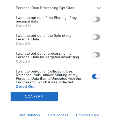
La spiegazione
Personal Data Processing Opt Outs
Ce lo spiega propria la Premier stessa, con questo
I want to opt-out of the Sharing of my
comunicato: “
Questo viene fatto per
preservare l’integrità
personal data.
Opted In
della competizione
quando così tante squadre hanno
qualcosa in gioco, come un posto tra le prime cinque e la
I want to opt-out of the Sale of my
qualificazione alla UEFA Champions League della
Personal Data.
prossima stagione.
Facendo iniziare tutte le partite
Opted In
contemporaneamente,
il rischio per ogni squadra è
I want to opt-out of processing my
maggiore
.
Se una squadra dovesse disputare la sua
Personal Data for Targeted Advertising.
ultima partita dopo che un’altra ha completato la sua ultima
Opted In
gara, potrebbe avere il vantaggio sleale di sapere già cosa
I want to opt-out of Collection, Use,
le serve per raggiungere i propri obiettivi. “
Retention, Sale, and/or Sharing of my
Personal Data that Is Unrelated with the
Purposes for which it was collected.
Opted Out
CONFIRM
LIVE - Riparte il mercato in Premier League: tutti gli
aggiornamenti
Terremoto FIFA: l'Inghilterra scarica Infantino. Rischio
Data Deletion
Data Access
Privacy Policy