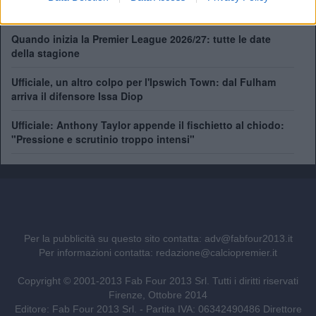
dimissioni prima del 2027
Quando inizia la Premier League 2026/27: tutte le date
della stagione
Ufficiale, un altro colpo per l'Ipswich Town: dal Fulham
arriva il difensore Issa Diop
Ufficiale: Anthony Taylor appende il fischietto al chiodo:
"Pressione e scrutinio troppo intensi"
Per la pubblicità su questo sito contatta:
adv@fabfour2013.it
Per informazioni contatta:
redazione@calciopremier.it
Copyright © 2001-2013 Fab Four 2013 Srl. Tutti i diritti riservati
Firenze, Ottobre 2014
Editore: Fab Four 2013 Srl. - Partita IVA: 06342490486 Direttore