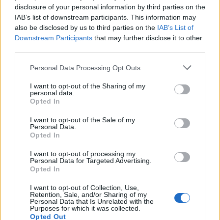
disclosure of your personal information by third parties on the
IAB’s list of downstream participants. This information may
also be disclosed by us to third parties on the
IAB’s List of
Downstream Participants
that may further disclose it to other
third parties.
Personal Data Processing Opt Outs
I want to opt-out of the Sharing of my
personal data.
Opted In
I want to opt-out of the Sale of my
Personal Data.
Anno di Fondazione:
1878 come Newton Health LYR F.C.
Opted In
Stadio:
Old Trafford (75.731)
Città:
Manchester
I want to opt-out of processing my
Personal Data for Targeted Advertising.
Presidente:
Avram Glazer e Joel Glazer
Opted In
Manager:
Ruben Amorim
ALBO D'ORO
I want to opt-out of Collection, Use,
Retention, Sale, and/or Sharing of my
Premier League:
20
Personal Data that Is Unrelated with the
Purposes for which it was collected.
FA Cup:
13
Opted Out