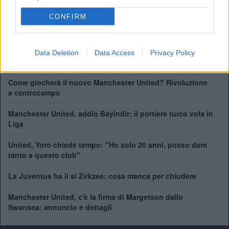
League Cup:
6
FA Community Shield:
21
CONFIRM
Champions League:
3
Supercoppa Europea:
1
Coppa del Mondo per Club:
1
Data Deletion
Data Access
Privacy Policy
Come giocherà il nuovo Manchester United? Rivoluzione
a centrocampo
Manchester United, addio Bayindir: il portiere turco vola in
Liga
United, Yoro chiede tempo: "Ho solo 20 anni, posso dare
tanto a questo club"
La Juventus ha il si Zirkzee: cosa manca per chiudere
Manchester United, c'è la firma di Margetson dallo
Swansea: annuncio e dettagli