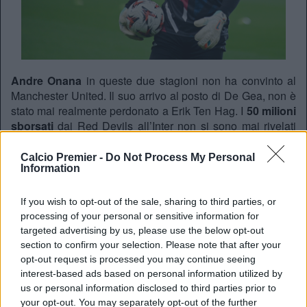
Andre Onana
in queste due stagioni non ha convinto al
Manchester United. Il suo arrivo al posto di De Gea, non è
stato mai realmente perdonato a Erik Ten Hag. I
50 milioni
sborsati
dai Red Devils all’Inter non si sono mai rivelati
azzeccati. Per questo i tifosi di Old Trafford chiedono la
sua cessione, cosa sempre più improbabile visto che per
Calcio Premier -
Do Not Process My Personal
Information
rientrare dell’investimento servirebbe almeno una cifra che
si avvicini ai 30 milioni.
If you wish to opt-out of the sale, sharing to third parties, or
La permanenza
processing of your personal or sensitive information for
Le possibilità che
Onana
rimanga si fanno sempre più
targeted advertising by us, please use the below opt-out
alte, come rivela il
Daily Mail
. Difficilmente i club
section to confirm your selection. Please note that after your
interessati al ragazzo, soprattutto
quelli arabi
, offriranno i
opt-out request is processed you may continue seeing
fatidici 30 milioni. Nelle ultime settimane si sono alternati
interest-based ads based on personal information utilized by
alcuni nomi come quello di Carnesecchi e altri. Per adesso
us or personal information disclosed to third parties prior to
tutte piste che si sono raffreddate.
your opt-out. You may separately opt-out of the further