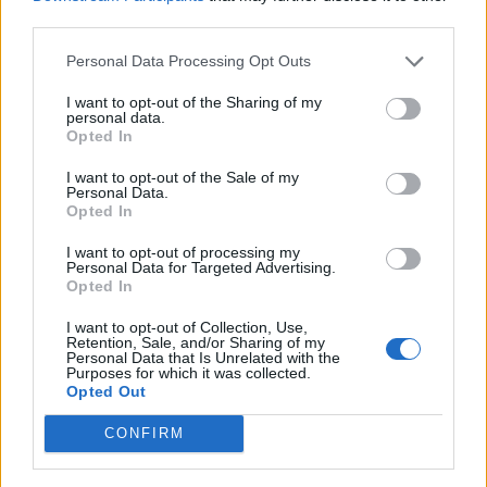
third parties.
Personal Data Processing Opt Outs
I want to opt-out of the Sharing of my
personal data.
Opted In
I want to opt-out of the Sale of my
Personal Data.
Anno di Fondazione:
1892
Opted In
Stadio:
St James' Park (52.405
I want to opt-out of processing my
Città:
Newcastle upon Tyne
Personal Data for Targeted Advertising.
Presidente:
Yasi Al-Rumayyan
Opted In
Manager:
Eddie Howe
I want to opt-out of Collection, Use,
ALBO D'ORO
Retention, Sale, and/or Sharing of my
Personal Data that Is Unrelated with the
Premier League:
4
Purposes for which it was collected.
FA Cup:
6
Opted Out
League Cup:
Finalista perdente nell\\\'edizione del 1976
CONFIRM
FA Community Shield:
1