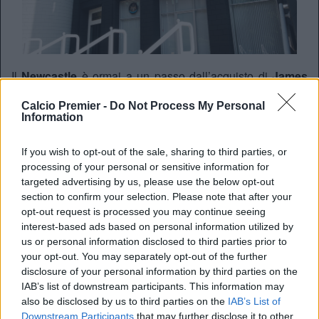
Il
Newcastle
è ormai a un passo dall’acquisto di
James
Trafford
, portiere classe 2002 del
Burnley
. Secondo
quanto riportato da
Fabrizio Romano
, i due club stanno
Calcio Premier -
Do Not Process My Personal
Information
limando gli ultimi dettagli dell’operazione, con un accordo
ormai praticamente raggiunto.
If you wish to opt-out of the sale, sharing to third parties, or
La trattativa è in fase molto avanzata e l’annuncio ufficiale
processing of your personal or sensitive information for
potrebbe arrivare a breve: per il giornalista italiano, siamo
targeted advertising by us, please use the below opt-out
vicini al classico
“here we go”
, che accompagna le
section to confirm your selection. Please note that after your
operazioni concluse.
opt-out request is processed you may continue seeing
interest-based ads based on personal information utilized by
Il Newcastle punta a chiudere l’affare
già nei prossimi
us or personal information disclosed to third parties prior to
giorni
, inserendo Trafford come rinforzo in ottica presente
your opt-out. You may separately opt-out of the further
e futura tra i pali.
disclosure of your personal information by third parties on the
IAB’s list of downstream participants. This information may
also be disclosed by us to third parties on the
IAB’s List of
Downstream Participants
that may further disclose it to other