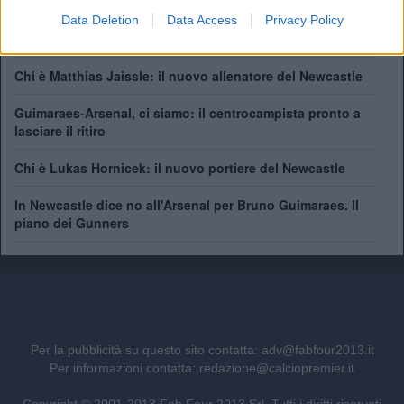
Il Newcastle spiega: "Ecco perchè abbiamo ceduto Bruno
Data Deletion
Data Access
Privacy Policy
Guimaraes"
Chi è Matthias Jaissle: il nuovo allenatore del Newcastle
Guimaraes-Arsenal, ci siamo: il centrocampista pronto a
lasciare il ritiro
Chi è Lukas Hornicek: il nuovo portiere del Newcastle
In Newcastle dice no all'Arsenal per Bruno Guimaraes. Il
piano dei Gunners
Per la pubblicità su questo sito contatta:
adv@fabfour2013.it
Per informazioni contatta:
redazione@calciopremier.it