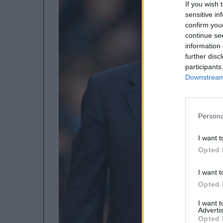
If you wish 
sensitive in
confirm you
continue se
information 
further disc
participants
Downstream 
Persona
I want t
Opted 
I want t
Opted 
I want 
Advertis
Opted 