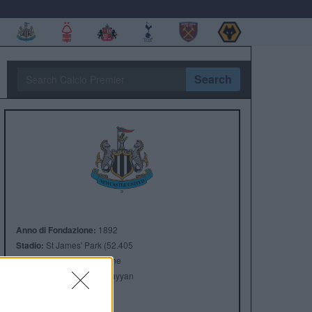
Search
Anno di Fondazione:
1892
Stadio:
St James' Park (52.405
Città:
Newcastle upon Tyne
Presidente:
Yasi Al-Rumayyan
Manager:
Eddie Howe