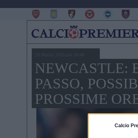
10 Marzo 2016,ore 18.48
NEWCASTLE: 
PASSO, POSSI
PROSSIME OR
Calcio Pr