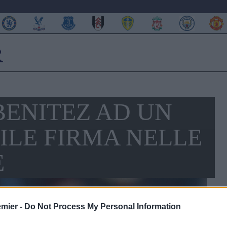
BENITEZ AD UN
BILE FIRMA NELLE
E
emier -
Do Not Process My Personal Information