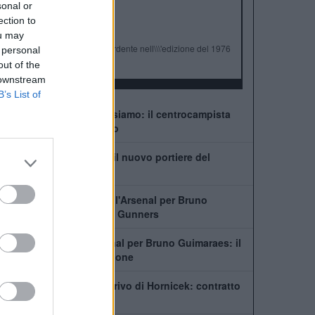
ALBO D'ORO
sonal or
Premier League:
4
ection to
FA Cup:
6
ou may
League Cup:
Finalista perdente nell\\\'edizione del 1976
 personal
FA Community Shield:
1
out of the
 downstream
B’s List of
Guimaraes-Arsenal, ci siamo: il centrocampista
pronto a lasciare il ritiro
Chi è Lukas Hornicek: il nuovo portiere del
Newcastle
In Newcastle dice no all'Arsenal per Bruno
Guimaraes. Il piano dei Gunners
Newcastle, no all'Arsenal per Bruno Guimaraes: il
capitano vuole la cessione
Newcastle, ufficiale l'arrivo di Hornicek: contratto
fino al 2031