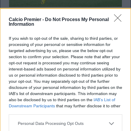
Secondo l’esperto di mercato Gianluca Di Marzio, il
Calcio Premier -
Do Not Process My Personal
Bournemouth
starebbe monitorando la situazione di
Information
Juan Camilo Zuniga
del
Napoli
, da tempo ai margini
della rosa di
Maurizio Sarri
e obiettivo di mercato di
If you wish to opt-out of the sale, sharing to third parties, or
mezza Serie A. Oltre al terzino 30enne, la squadra inglese
processing of your personal or sensitive information for
è sulle tracce di
De Guzman
.
targeted advertising by us, please use the below opt-out
section to confirm your selection. Please note that after your
opt-out request is processed you may continue seeing
REDAZIONE
interest-based ads based on personal information utilized by
us or personal information disclosed to third parties prior to
Twitter @Calciopremier
your opt-out. You may separately opt-out of the further
disclosure of your personal information by third parties on the
IAB’s list of downstream participants. This information may
also be disclosed by us to third parties on the
IAB’s List of
Downstream Participants
that may further disclose it to other
third parties.
Personal Data Processing Opt Outs