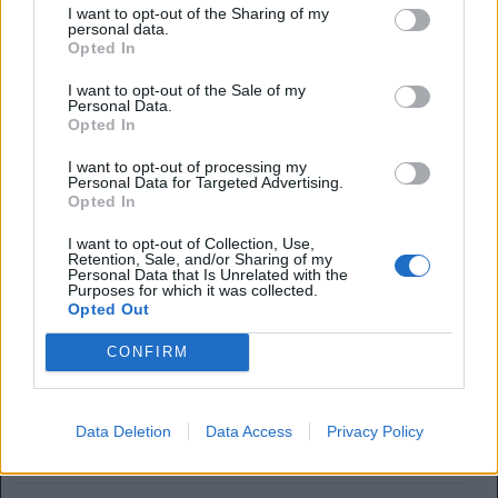
I want to opt-out of the Sharing of my
personal data.
Opted In
I want to opt-out of the Sale of my
Anno di Fondazione:
1890 come Boscombe St John's Institute FC
Personal Data.
Stadio:
Dean Court (11.700)
Opted In
Città:
Bournemouth
Presidente:
Bill Foley
I want to opt-out of processing my
Personal Data for Targeted Advertising.
Manager:
Andoni Iraola
Opted In
ALBO D'ORO
I want to opt-out of Collection, Use,
Retention, Sale, and/or Sharing of my
Personal Data that Is Unrelated with the
Purposes for which it was collected.
Lo voleva il Milan, ma andrà al Bournemouth. Le cifre ed i
Opted Out
dettagli per Antonio Silva
CONFIRM
Assalto del Barcellona per Junior Kroupi: il Bournemouth
frena tutto
Data Deletion
Data Access
Privacy Policy
Muro Bournemouth: no a 64 milioni dal Chelsea per Scott.
Ma il rinnovo non arriva