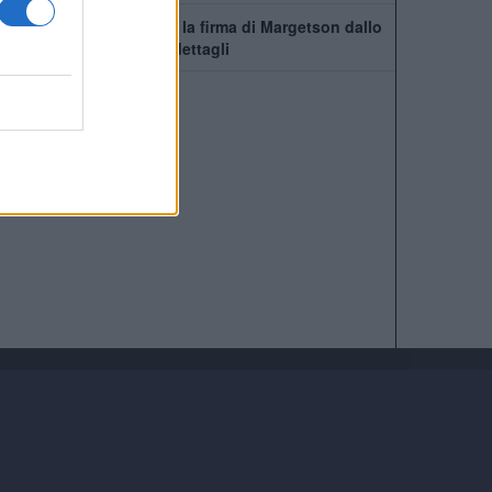
Manchester United, c'è la firma di Margetson dallo
Swansea: annuncio e dettagli