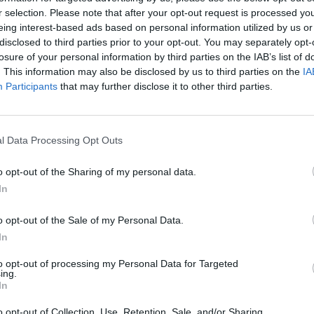
r selection. Please note that after your opt-out request is processed y
eing interest-based ads based on personal information utilized by us or
disclosed to third parties prior to your opt-out. You may separately opt-
losure of your personal information by third parties on the IAB’s list of
. This information may also be disclosed by us to third parties on the
IA
Participants
that may further disclose it to other third parties.
l Data Processing Opt Outs
o opt-out of the Sharing of my personal data.
In
o opt-out of the Sale of my Personal Data.
In
to opt-out of processing my Personal Data for Targeted
ing.
In
el Manchester United sta lasciando spazio a numerose
 è uno degli epurati di lusso da parte della società e di
o opt-out of Collection, Use, Retention, Sale, and/or Sharing