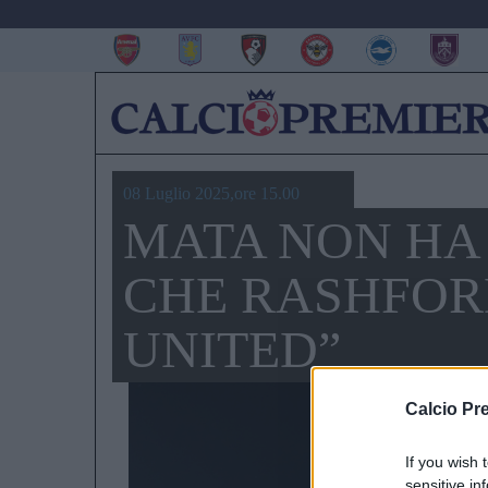
08 Luglio 2025,ore 15.00
MATA NON HA 
CHE RASHFOR
UNITED”
Calcio Pr
If you wish 
sensitive in