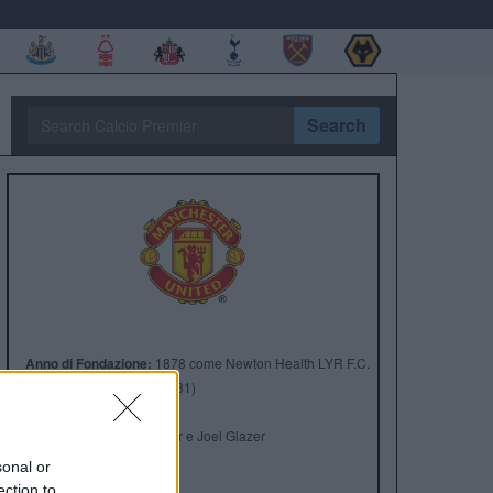
Search
Anno di Fondazione:
1878 come Newton Health LYR F.C.
Stadio:
Old Trafford (75.731)
Città:
Manchester
Presidente:
Avram Glazer e Joel Glazer
Manager:
Ruben Amorim
sonal or
ection to