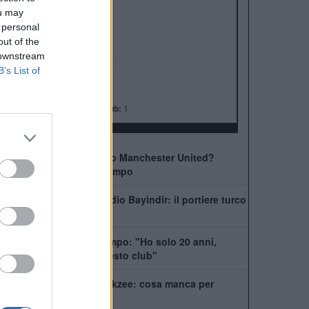
ALBO D'ORO
ou may
Premier League:
20
 personal
FA Cup:
13
out of the
League Cup:
6
 downstream
FA Community Shield:
21
B’s List of
Champions League:
3
Supercoppa Europea:
1
Coppa del Mondo per Club:
1
Come giocherà il nuovo Manchester United?
Rivoluzione a centrocampo
Manchester United, addio Bayindir: il portiere turco
vola in Liga
United, Yoro chiede tempo: "Ho solo 20 anni,
posso dare tanto a questo club"
La Juventus ha il si Zirkzee: cosa manca per
chiudere