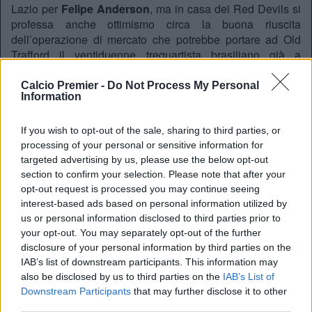
Lazio per
Felipe Anderson
, ma in casa dei Red Devils si
professa anche ottimismo circa la buona riuscita
dell’operazione di mercato che potrebbe portare ad Old
Trafford il ventiduenne trequartista brasiliano già a
gennaio, visto anche il bisogno di Van Gaal di rinforzi per
l’attacco. Secondo il “Daily Express´, i dirigenti del club
Calcio Premier -
Do Not Process My Personal
Information
inglese voleranno a Roma questa settimana per mettere
nero su bianco l’accordo, che dovrebbe chiudersi sui 35
milioni di sterline, circa 50 milioni di euro. Nelle tasche di
If you wish to opt-out of the sale, sharing to third parties, or
Anderson finirebbero la bellezza di 100mila sterline a
processing of your personal or sensitive information for
targeted advertising by us, please use the below opt-out
settimana, circa 136mila euro. (gazzetta.it)
section to confirm your selection. Please note that after your
opt-out request is processed you may continue seeing
interest-based ads based on personal information utilized by
us or personal information disclosed to third parties prior to
your opt-out. You may separately opt-out of the further
disclosure of your personal information by third parties on the
IAB’s list of downstream participants. This information may
also be disclosed by us to third parties on the
IAB’s List of
Downstream Participants
that may further disclose it to other
third parties.