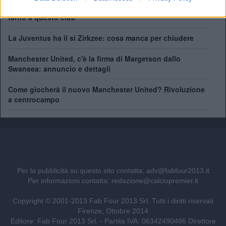
United, Yoro chiede tempo: "Ho solo 20 anni, posso dare
tanto a questo club"
La Juventus ha il si Zirkzee: cosa manca per chiudere
Manchester United, c'è la firma di Margetson dallo
Swansea: annuncio e dettagli
Come giocherà il nuovo Manchester United? Rivoluzione
a centrocampo
Per la pubblicità su questo sito contatta:
adv@fabfour2013.it
Per informazioni contatta:
redazione@calciopremier.it
Copyright © 2001-2013 Fab Four 2013 Srl. Tutti i diritti riservati
Firenze, Ottobre 2014
Editore: Fab Four 2013 Srl. - Partita IVA: 06342490486 Direttore