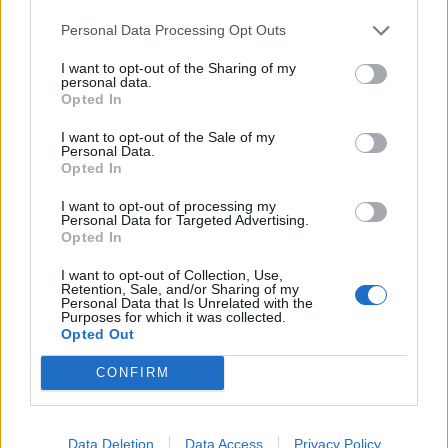
Personal Data Processing Opt Outs
Anno di Fondazione:
1878 come Newton Health LYR F.C.
I want to opt-out of the Sharing of my
Stadio:
Old Trafford (75.731)
personal data.
Città:
Manchester
Opted In
Presidente:
Avram Glazer e Joel Glazer
I want to opt-out of the Sale of my
Manager:
Ruben Amorim
Personal Data.
Opted In
ALBO D'ORO
Premier League:
20
I want to opt-out of processing my
FA Cup:
13
Personal Data for Targeted Advertising.
Opted In
League Cup:
6
FA Community Shield:
21
I want to opt-out of Collection, Use,
Champions League:
3
Retention, Sale, and/or Sharing of my
Personal Data that Is Unrelated with the
Supercoppa Europea:
1
Purposes for which it was collected.
Coppa del Mondo per Club:
1
Opted Out
CONFIRM
Manchester United, addio Bayindir: il portiere turco vola in
Liga
Data Deletion
Data Access
Privacy Policy