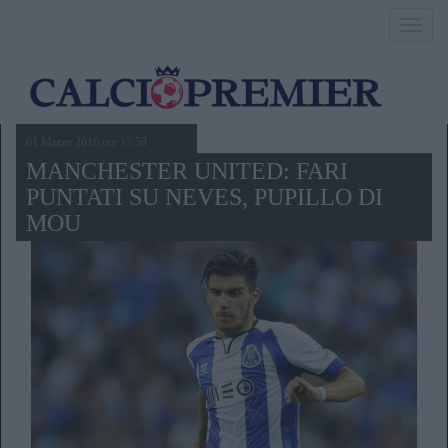
Toggl
navig
01 Marzo 2016,ore 17.59
MANCHESTER UNITED: FARI
PUNTATI SU NEVES, PUPILLO DI
MOU