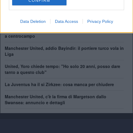
CONFIRM
Supercoppa Europea:
1
Coppa del Mondo per Club:
1
Data Deletion
Data Access
Privacy Policy
Come giocherà il nuovo Manchester United? Rivoluzione
a centrocampo
Manchester United, addio Bayindir: il portiere turco vola in
Liga
United, Yoro chiede tempo: "Ho solo 20 anni, posso dare
tanto a questo club"
La Juventus ha il si Zirkzee: cosa manca per chiudere
Manchester United, c'è la firma di Margetson dallo
Swansea: annuncio e dettagli