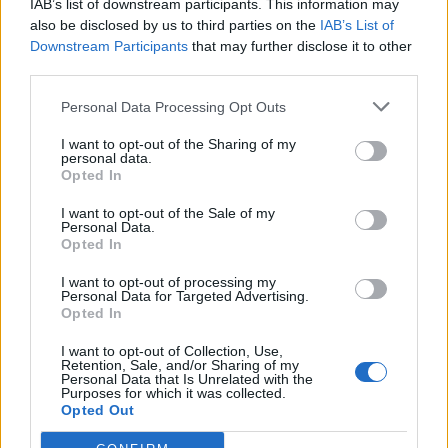
IAB’s list of downstream participants. This information may
also be disclosed by us to third parties on the
IAB’s List of
Downstream Participants
that may further disclose it to other
third parties.
Personal Data Processing Opt Outs
I want to opt-out of the Sharing of my
personal data.
Opted In
Anno di Fondazione:
1878 come Newton Health LYR F.C.
I want to opt-out of the Sale of my
Stadio:
Old Trafford (75.731)
Personal Data.
Opted In
Città:
Manchester
Presidente:
Avram Glazer e Joel Glazer
I want to opt-out of processing my
Manager:
Ruben Amorim
Personal Data for Targeted Advertising.
Opted In
ALBO D'ORO
Premier League:
20
I want to opt-out of Collection, Use,
Retention, Sale, and/or Sharing of my
FA Cup:
13
Personal Data that Is Unrelated with the
League Cup:
6
Purposes for which it was collected.
Opted Out
FA Community Shield:
21
Champions League:
3