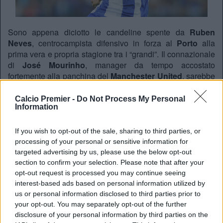
Sono appena diciotto le candeline spente da
Ruben
Neves
, centrocampista difensivo in forza al
Porto
alla
prima vera e propria stagione tra i “grandi”. Il connazionale
di
José Mourinho
, manager da tempo accostato
fortemente alla panchina del
Manchester United
, sarebbe
in cima alla lista dei desideri dello Special One nonostante
la giovanissima età. Ventinove presenza ed una rete per il
Calcio Premier -
Do Not Process My Personal
Information
mediano, vero e proprio beniamino dello
Estàdio Do
Dragao
, che potrebbe dunque fare il grande salto durante
la sessione estiva di calciomercato. A riportare la news è
If you wish to opt-out of the sale, sharing to third parties, or
Tuttomercatoweb.com
.
processing of your personal or sensitive information for
targeted advertising by us, please use the below opt-out
section to confirm your selection. Please note that after your
REDAZIONE
opt-out request is processed you may continue seeing
interest-based ads based on personal information utilized by
Twitter: @Calciopremier
us or personal information disclosed to third parties prior to
your opt-out. You may separately opt-out of the further
disclosure of your personal information by third parties on the