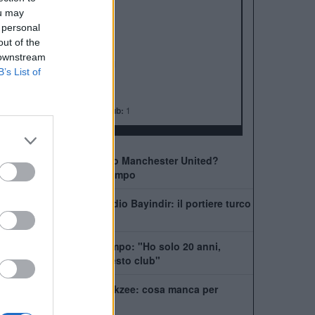
ALBO D'ORO
ou may
Premier League:
20
 personal
FA Cup:
13
out of the
League Cup:
6
 downstream
FA Community Shield:
21
B’s List of
Champions League:
3
Supercoppa Europea:
1
Coppa del Mondo per Club:
1
Come giocherà il nuovo Manchester United?
Rivoluzione a centrocampo
Manchester United, addio Bayindir: il portiere turco
vola in Liga
United, Yoro chiede tempo: "Ho solo 20 anni,
posso dare tanto a questo club"
La Juventus ha il si Zirkzee: cosa manca per
chiudere