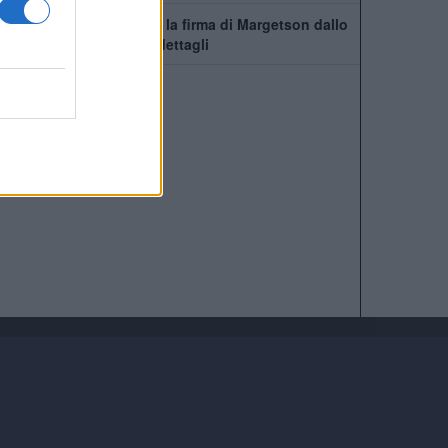
Manchester United, c'è la firma di Margetson dallo
Swansea: annuncio e dettagli