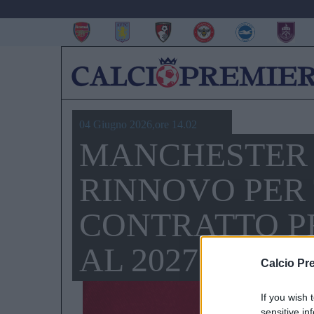
04 Giugno 2026,ore 14.02
MANCHESTER 
RINNOVO PER
CONTRATTO P
AL 2027
Calcio Pr
If you wish 
sensitive in