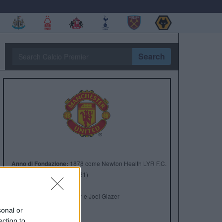
Search
Anno di Fondazione:
1878 come Newton Health LYR F.C.
Stadio:
Old Trafford (75.731)
Città:
Manchester
Presidente:
Avram Glazer e Joel Glazer
Manager:
Ruben Amorim
sonal or
ection to