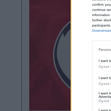
confirm you
continue se
information 
further disc
participants
Downstream 
Persona
I want t
Opted 
I want t
Opted 
I want 
Advertis
Opted 
I want t