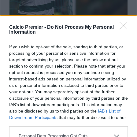
Nome nuovo per il centrocampo del
Manchester United
!
Calcio Premier -
Do Not Process My Personal
Information
Secondo
Record
i
Red Devils
starebbero puntando
William Carvalho
, mediano portoghese classe 1991 in
forza allo
Sporting Lisbona
. Sul giocatore c’erano anche
If you wish to opt-out of the sale, sharing to third parties, or
gli occhi dell’
Arsenal
, che poi ha deciso di puntare
processing of your personal or sensitive information for
sull’egiziano
Elneny
.
targeted advertising by us, please use the below opt-out
section to confirm your selection. Please note that after your
opt-out request is processed you may continue seeing
interest-based ads based on personal information utilized by
REDAZIONE
us or personal information disclosed to third parties prior to
Twitter @Calciopremier
your opt-out. You may separately opt-out of the further
disclosure of your personal information by third parties on the
IAB’s list of downstream participants. This information may
also be disclosed by us to third parties on the
IAB’s List of
Downstream Participants
that may further disclose it to other
third parties.
Personal Data Processing Opt Outs