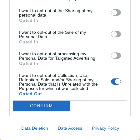
I want to opt-out of the Sharing of my
Anno di Fondazione:
1886 come Dial Square
personal data.
Stadio:
Emirates Stadium (60.338)
Opted In
Città:
Londra
Presidente:
Sran Kroenke
I want to opt-out of the Sale of my
Personal Data.
Manager:
Mikel Arteta
Opted In
ALBO D'ORO
I want to opt-out of processing my
Premier League:
13
Personal Data for Targeted Advertising.
FA Cup:
14
Opted In
League Cup:
2
I want to opt-out of Collection, Use,
FA Community Shield:
17
Retention, Sale, and/or Sharing of my
Personal Data that Is Unrelated with the
Purposes for which it was collected.
Opted Out
Ufficiale. l'Everton prende Norgaard dall'Arsenal. Cifre e
dettagli
CONFIRM
Il Real Madrid rilancia per Vinicius: pronta la nuova offerta
di rinnovo
Data Deletion
Data Access
Privacy Policy
Come giocherà l'Arsenal: da Guimaraes a Tzolis, ma il