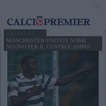
Toggl
navig
01 Marzo 2016,ore 13.50
MANCHESTER UNITED: NOME
NUOVO PER IL CENTROCAMPO!