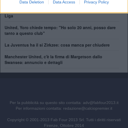
Data Deletion
Data Access
Privacy Policy
Manchester United, addio Bayindir: il portiere turco vola in
Liga
United, Yoro chiede tempo: "Ho solo 20 anni, posso dare
tanto a questo club"
La Juventus ha il si Zirkzee: cosa manca per chiudere
Manchester United, c'è la firma di Margetson dallo
Swansea: annuncio e dettagli
Per la pubblicità su questo sito contatta:
adv@fabfour2013.it
Per informazioni contatta:
redazione@calciopremier.it
Copyright © 2001-2013 Fab Four 2013 Srl. Tutti i diritti riservati
Firenze, Ottobre 2014