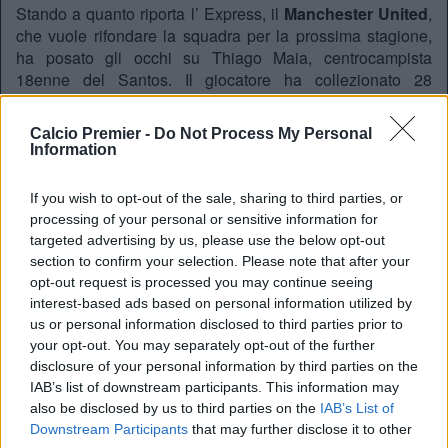
Stando a quanto riporta l’ Express, il
Manchester United
,
che vuole rifondare la squadra per la prossima stagione,
ha posato gli occhi su Thiago Maia, centrocampista
18enne del Santos. Il giocatore ha collezionato 28
presenza nel campionato Brasiliano, mostrando un grande
talento, e attirando su di se gli occhi di molte squadre
Calcio Premier -
Do Not Process My Personal
europee. Lo United si accoda a
Fiorentina
,
Atletico
Information
Madrid
e
Bayer Leverkusen
, che già si sono mosse per il
giocatore,
If you wish to opt-out of the sale, sharing to third parties, or
Redazione
processing of your personal or sensitive information for
targeted advertising by us, please use the below opt-out
Twitter @Calciopremier
section to confirm your selection. Please note that after your
opt-out request is processed you may continue seeing
interest-based ads based on personal information utilized by
us or personal information disclosed to third parties prior to
your opt-out. You may separately opt-out of the further
disclosure of your personal information by third parties on the
IAB’s list of downstream participants. This information may
also be disclosed by us to third parties on the
IAB’s List of
Downstream Participants
that may further disclose it to other