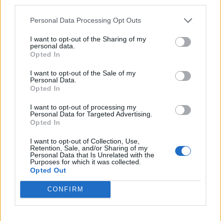
third parties.
Personal Data Processing Opt Outs
Anno di Fondazione:
1878 come Newton Health LYR F.C.
I want to opt-out of the Sharing of my
personal data.
Stadio:
Old Trafford (75.731)
Opted In
Città:
Manchester
Presidente:
Avram Glazer e Joel Glazer
I want to opt-out of the Sale of my
Personal Data.
Manager:
Ruben Amorim
Opted In
ALBO D'ORO
I want to opt-out of processing my
Premier League:
20
Personal Data for Targeted Advertising.
FA Cup:
13
Opted In
League Cup:
6
FA Community Shield:
21
I want to opt-out of Collection, Use,
Retention, Sale, and/or Sharing of my
Champions League:
3
Personal Data that Is Unrelated with the
Purposes for which it was collected.
Supercoppa Europea:
1
Opted Out
Coppa del Mondo per Club:
1
CONFIRM
Come giocherà il nuovo Manchester United? Rivoluzione
a centrocampo