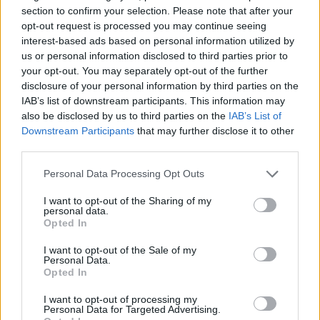
superano. Fa parte del gioco.”
section to confirm your selection. Please note that after your
“Ma negli ultimi mesi ha dimostrato
una buona maturità
.
opt-out request is processed you may continue seeing
Sarà deluso se non ce la farà, ma sta facendo uno sforzo
interest-based ads based on personal information utilized by
enorme.”
us or personal information disclosed to third parties prior to
your opt-out. You may separately opt-out of the further
“È una situazione interessante
per il commissario
disclosure of your personal information by third parties on the
tecnico dell’Inghilterra
. Puntare sui giocatori che lo
IAB’s list of downstream participants. This information may
hanno portato fin lì, dimostrando un po’ di lealtà? Oppure
also be disclosed by us to third parties on the
IAB’s List of
scegliere i giocatori più in forma? In termini di forma, ha
Downstream Participants
that may further disclose it to other
ottime possibilità.”
third parties.
Personal Data Processing Opt Outs
I want to opt-out of the Sharing of my
personal data.
Opted In
I want to opt-out of the Sale of my
Personal Data.
Opted In
I want to opt-out of processing my
Personal Data for Targeted Advertising.