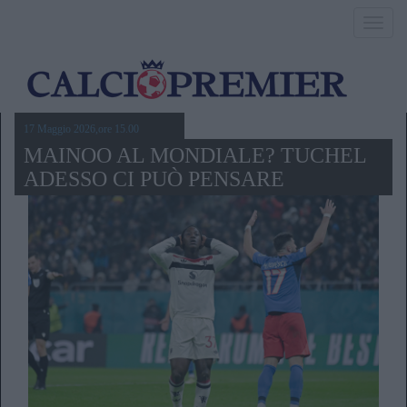
Toggl
navig
17 Maggio 2026,ore 15.00
MAINOO AL MONDIALE? TUCHEL
ADESSO CI PUÒ PENSARE