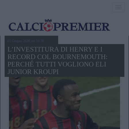
Toggl
navig
01 Giugno 2026,ore 16.38
L’INVESTITURA DI HENRY E I
RECORD COL BOURNEMOUTH:
PERCHÉ TUTTI VOGLIONO ELI
JUNIOR KROUPI