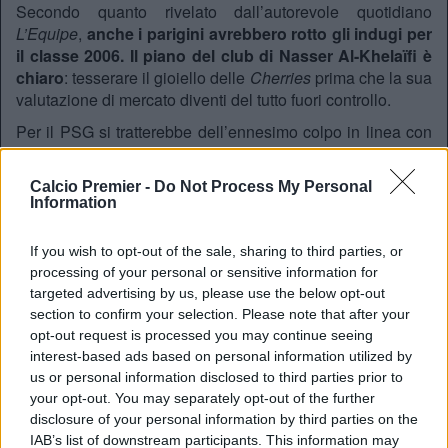
Secondo quanto rivelato dall’autorevole quotidiano
L’Equipe
,
anche i parigini avrebbero rotto gli indugi per
il classe 2006. Il piano del club di Nasser Al-Khelaïfi è
chiaro
: tesserare il gioiello delle
Cherries
prima che la sua
valutazione di mercato diventi del tutto fuori controllo.
Per il PSG si tratterebbe dell’ennesimo colpo in linea con
la nuova politica verde e autoctona, andando ad affiancare
Kroupi
ad altri talenti transalpini del calibro di Doué e
Calcio Premier -
Do Not Process My Personal
Barcola. Dal canto suo, il ragazzo ha già preso una
Information
posizione forte per il proprio futuro, rispedendo al mittente
le lusinghe del Portogallo per aspettare la chiamata della
If you wish to opt-out of the sale, sharing to third parties, or
Francia.
processing of your personal or sensitive information for
Un’annata da record e l’investitura di
targeted advertising by us, please use the below opt-out
Thierry Henry
section to confirm your selection. Please note that after your
opt-out request is processed you may continue seeing
L’impatto del diciottenne francese con il calcio
interest-based ads based on personal information utilized by
d’oltremanica è stato a dir poco devastante, spiegando
us or personal information disclosed to third parties prior to
ampiamente i fari dei top club puntati su di lui.
Acquistato
your opt-out. You may separately opt-out of the further
dal Lorient per una cifra vicina ai 10 milioni di sterline, il
disclosure of your personal information by third parties on the
gioiello transalpino ha ripagato la fiducia del
IAB’s list of downstream participants. This information may