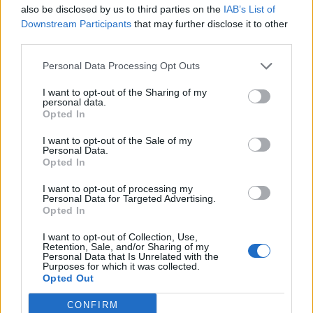
Bournemouth blindando il proprio futuro fino al 2030
also be disclosed by us to third parties on the
IAB’s List of
e, soprattutto, riscrivendo la storia del campionato
.
Downstream Participants
that may further disclose it to other
Con ben 13 centri stagionali, il classe 2006 ha infatti
third parties.
polverizzato ogni precedente primato di marcature per un
teenager all’anno del debutto in Premier League.
Personal Data Processing Opt Outs
Prestazioni d’alta scuola che non sono passate
I want to opt-out of the Sharing of my
inosservate, guadagnandogli persino l’investitura
personal data.
Opted In
ufficiale di un mito come Thierry Henry
. L’ex leggenda
dei
Gunners
ne ha esaltato a più riprese il talento
I want to opt-out of the Sale of my
cristallino e la straordinaria determinazione, confessando
Personal Data.
Opted In
un retroscena: lo avrebbe aggregato volentieri alla propria
Nazionale Under 21 già all’età di sedici anni. Un’ascesa
I want to opt-out of processing my
verticale che ha sfiorato persino la clamorosa chiamata al
Personal Data for Targeted Advertising.
Mondiale con la selezione maggiore; nonostante
Opted In
l’esclusione finale, l’intera Francia ha sperato fino
I want to opt-out of Collection, Use,
all’ultimo secondo in un colpo di teatro da parte del CT
Retention, Sale, and/or Sharing of my
Didier Deschamps.
Personal Data that Is Unrelated with the
Purposes for which it was collected.
Ora il Bournemouth si gode il proprio tesoro, consapevole
Opted Out
però che l’estate alle porte si preannuncia rovente: le
CONFIRM
grandi potenze del calcio europeo sono pronte a darsi