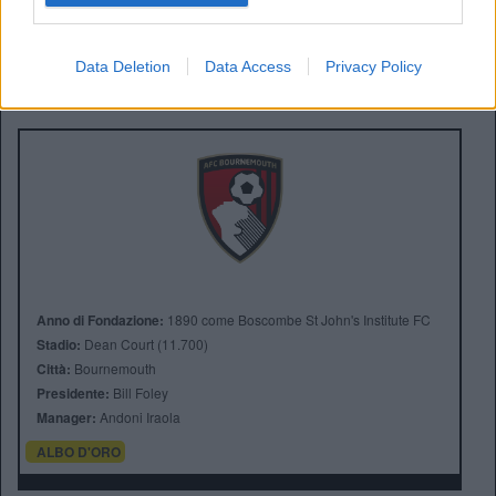
battaglia in un’asta multimilionaria.
Data Deletion
Data Access
Privacy Policy
Anno di Fondazione:
1890 come Boscombe St John's Institute FC
Stadio:
Dean Court (11.700)
Città:
Bournemouth
Presidente:
Bill Foley
Manager:
Andoni Iraola
ALBO D'ORO