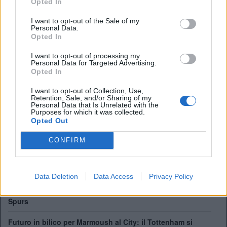
Manager:
Ange Postecoglou
Opted In
ALBO D'ORO
I want to opt-out of the Sale of my
Personal Data.
Premier League:
2
Opted In
FA Cup:
8
League Cup:
4
I want to opt-out of processing my
FA Community Shield:
7
Personal Data for Targeted Advertising.
Opted In
I want to opt-out of Collection, Use,
Tottenham, che succede a Vicario: Kinsky è il nuovo
Retention, Sale, and/or Sharing of my
Personal Data that Is Unrelated with the
titolare
Purposes for which it was collected.
Opted Out
De Zerbi: "Kulusevski? Niente pressione dopo
l'infortunio"
CONFIRM
Tottenham scatenato per Gakpo: contatto con gli agenti,
De Zerbi vuole l'olandese
Data Deletion
Data Access
Privacy Policy
Il Tottenham cerca un'ala: tutti i profili cercati nel mercato
Spurs
Futuro in bilico per Marmoush al City: il Tottenham si