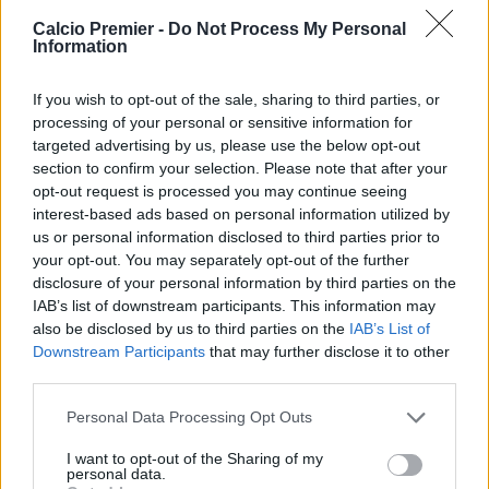
Calcio Premier -
Do Not Process My Personal
Information
REDAZIONE
Twitter @Calciopremier
If you wish to opt-out of the sale, sharing to third parties, or
processing of your personal or sensitive information for
targeted advertising by us, please use the below opt-out
section to confirm your selection. Please note that after your
opt-out request is processed you may continue seeing
interest-based ads based on personal information utilized by
us or personal information disclosed to third parties prior to
your opt-out. You may separately opt-out of the further
disclosure of your personal information by third parties on the
IAB’s list of downstream participants. This information may
also be disclosed by us to third parties on the
IAB’s List of
Downstream Participants
that may further disclose it to other
third parties.
Anno di Fondazione:
1882 come Hotspur F.C.
Personal Data Processing Opt Outs
Stadio:
Tottenham Hotspur Stadium (62850)
Città:
Londra
I want to opt-out of the Sharing of my
Presidente:
Daniel Levy
personal data.