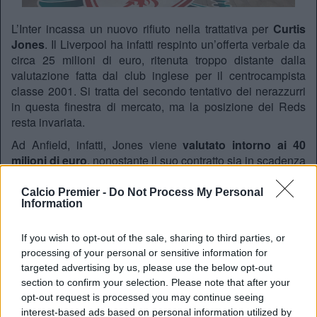
L’Inter incassa un nuovo rifiuto nella trattativa per
Curtis
Jones
. Il Liverpool ha infatti respinto un’offerta verbale da
circa 25 milioni di euro, ritenuta troppo distante dalla
valutazione fatta dal club inglese per il centrocampista
classe 2001. Si tratta del secondo tentativo dei nerazzurri
in questa finestra di mercato, ma la posizione dei Reds
resta invariata.
Ad Anfield, infatti, Jones viene
valutato intorno ai 40
milioni di euro
, nonostante il suo contratto sia in scadenza
nell’estate del 2027. La dirigenza del Liverpool ritiene che
il valore del giocatore sia in linea con quello di altri
Calcio Premier -
Do Not Process My Personal
Information
centrocampisti inglesi recentemente trasferitisi in Premier
League, citando come esempio l’operazione che ha
portato Conor Gallagher al Tottenham per una cifra simile.
If you wish to opt-out of the sale, sharing to third parties, or
processing of your personal or sensitive information for
Per questo motivo, il club non ha alcuna intenzione di
targeted advertising by us, please use the below opt-out
abbassare le proprie pretese economiche. L’Inter, se vorrà
section to confirm your selection. Please note that after your
riaprire concretamente la trattativa, dovrà presentare
opt-out request is processed you may continue seeing
un’offerta decisamente più alta. In caso contrario, il
interest-based ads based on personal information utilized by