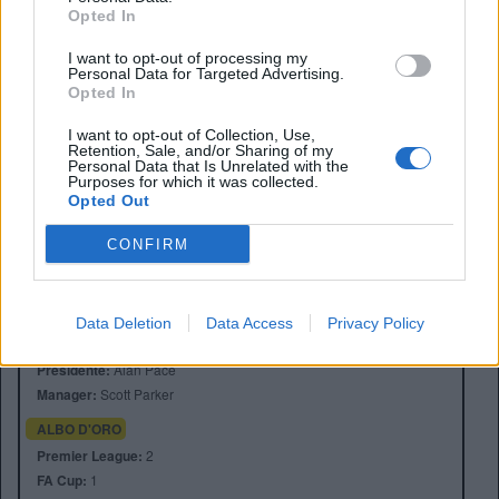
Opted In
I want to opt-out of processing my
Personal Data for Targeted Advertising.
Opted In
I want to opt-out of Collection, Use,
Retention, Sale, and/or Sharing of my
Personal Data that Is Unrelated with the
Purposes for which it was collected.
Opted Out
CONFIRM
Anno di Fondazione:
1882
Stadio:
Turf Moore (21.945)
Data Deletion
Data Access
Privacy Policy
Città:
Burnley
Presidente:
Alan Pace
Manager:
Scott Parker
ALBO D'ORO
Premier League:
2
FA Cup:
1