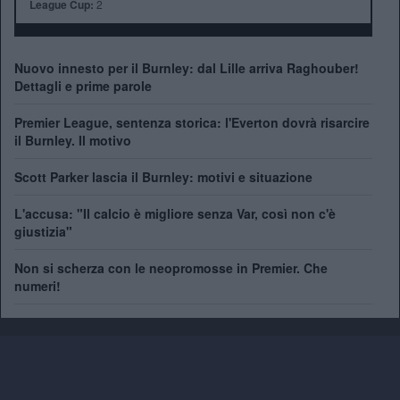
League Cup:
2
Nuovo innesto per il Burnley: dal Lille arriva Raghouber!
Dettagli e prime parole
Premier League, sentenza storica: l'Everton dovrà risarcire
il Burnley. Il motivo
Scott Parker lascia il Burnley: motivi e situazione
L'accusa: "Il calcio è migliore senza Var, così non c'è
giustizia"
Non si scherza con le neopromosse in Premier. Che
numeri!