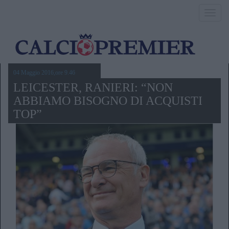
Toggl
navig
04 Maggio 2016,ore 9.46
LEICESTER, RANIERI: “NON
ABBIAMO BISOGNO DI ACQUISTI
TOP”