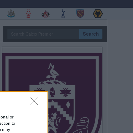
Search
sonal or
ection to
ou may