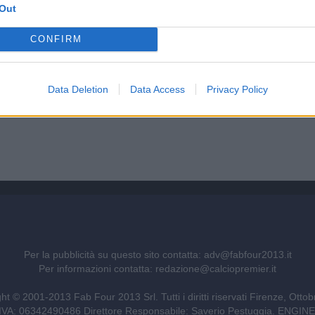
Out
CONFIRM
Data Deletion
Data Access
Privacy Policy
Per la pubblicità su questo sito contatta:
adv@fabfour2013.it
Per informazioni contatta:
redazione@calciopremier.it
ht © 2001-2013 Fab Four 2013 Srl. Tutti i diritti riservati Firenze, Otto
ita IVA: 06342490486 Direttore Responsabile: Saverio Pestuggia. ENG