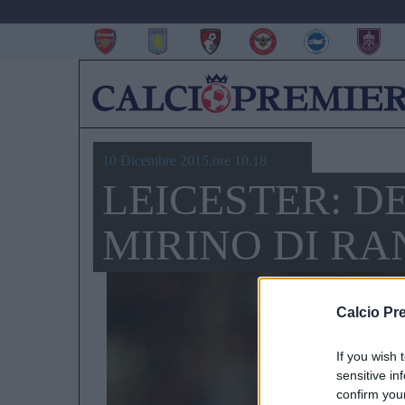
10 Dicembre 2015,ore 10.18
LEICESTER: D
MIRINO DI RA
Calcio Pr
If you wish 
sensitive in
confirm you