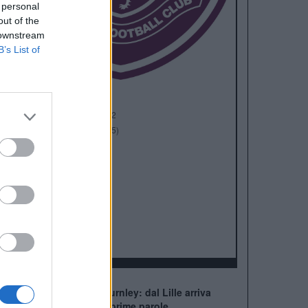
 personal
out of the
 downstream
B’s List of
Anno di Fondazione:
1882
Stadio:
Turf Moore (21.945)
Città:
Burnley
Presidente:
Alan Pace
Manager:
Scott Parker
ALBO D'ORO
Premier League:
2
FA Cup:
1
League Cup:
2
Nuovo innesto per il Burnley: dal Lille arriva
Raghouber! Dettagli e prime parole