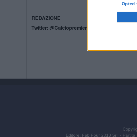
Opted 
REDAZIONE
Twitter: @Calciopremier
Copyrig
Editore: Fab Four 2013 Srl. - Part