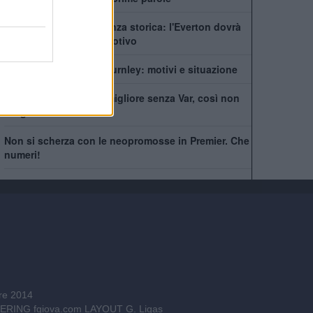
Premier League, sentenza storica: l'Everton dovrà
risarcire il Burnley. Il motivo
Scott Parker lascia il Burnley: motivi e situazione
L'accusa: "Il calcio è migliore senza Var, così non
c'è giustizia"
Non si scherza con le neopromosse in Premier. Che
numeri!
bre 2014
INEERING
fgiova.com
LAYOUT G. Ligas