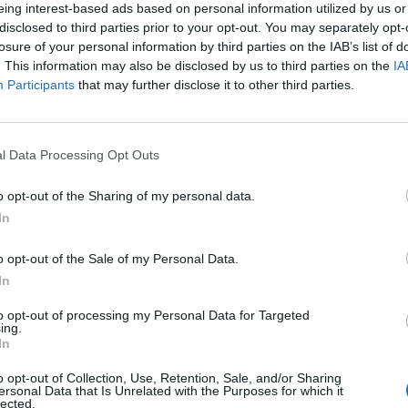
eing interest-based ads based on personal information utilized by us or
disclosed to third parties prior to your opt-out. You may separately opt-
losure of your personal information by third parties on the IAB’s list of
. This information may also be disclosed by us to third parties on the
IA
Participants
that may further disclose it to other third parties.
l Data Processing Opt Outs
o opt-out of the Sharing of my personal data.
In
o opt-out of the Sale of my Personal Data.
In
er
si cerca di migliorare un complesso di squadra già quasi
to opt-out of processing my Personal Data for Targeted
ing.
’obbiettivo principale per il centrocampo di Foxes è infatti
In
a trovato molto spazio e potrebbe decidere di riaccasarsi in
ù spazio in campo. A riportarlo è
Calciomercato.com
.
o opt-out of Collection, Use, Retention, Sale, and/or Sharing
ersonal Data that Is Unrelated with the Purposes for which it
lected.