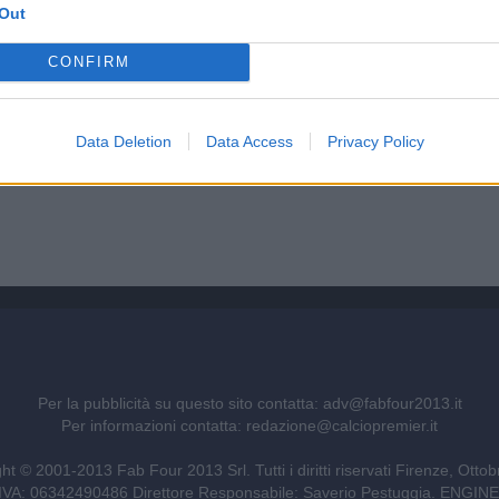
Out
CONFIRM
Data Deletion
Data Access
Privacy Policy
Per la pubblicità su questo sito contatta:
adv@fabfour2013.it
Per informazioni contatta:
redazione@calciopremier.it
ht © 2001-2013 Fab Four 2013 Srl. Tutti i diritti riservati Firenze, Otto
ita IVA: 06342490486 Direttore Responsabile: Saverio Pestuggia. ENG