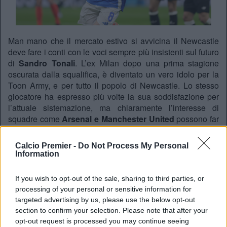
Man mano che il mercato estivo si avvicina il Newcastle
deve fare i conti con le voci sempre più insistenti sul futuro
di
Sandro Tonali
. L’ex Milan dopo una prima stagione
oscurata dalla squalifica, è diventato un vero idolo per la
Toon Army, e per tutto il popolo di Newcastle. Lo stesso
giocatore ha espresso più volte la sua soddisfazione per
l’attuale sistemazione, ma chiaramente l’interesse di
squadre come
Arsenal e Manchester United
possono far
gola.
Calcio Premier -
Do Not Process My Personal
Sandro Tonali did this in stoppage-time after running
Information
the
@NUFC
midfield all match. Engine.
pic.twitter.com/ovvGdgZHPC
If you wish to opt-out of the sale, sharing to third parties, or
— Premier League (@premierleague)
April 16, 2025
processing of your personal or sensitive information for
targeted advertising by us, please use the below opt-out
section to confirm your selection. Please note that after your
Mr 100 milioni?
opt-out request is processed you may continue seeing