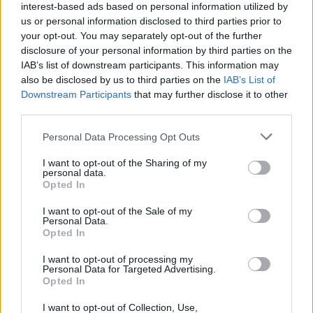
interest-based ads based on personal information utilized by
Howe non toglie mai Tonali, specialmente da quando lo ha
us or personal information disclosed to third parties prior to
arretrato al ruolo di regista. Il midfield maestro, come lo
your opt-out. You may separately opt-out of the further
chiamano a Newcastle,
ha un contratto fino al 2029
, con
disclosure of your personal information by third parties on the
opzione per il 2030. I Magpies possono quindi tirare il più
IAB’s list of downstream participants. This information may
possibile sul prezzo. Secondo varie testate come
Yahoo
also be disclosed by us to third parties on the
IAB’s List of
Sport e Goal.com,
la richiesta dei bianconeri potrebbe
Downstream Participants
that may further disclose it to other
aggirarsi
sui 90-100 milioni
. Chiunque vorrà portare via
third parties.
Tonali al Newcastle dovrà presentare un’offerta
irrinunciabile, un po’ come è accaduto con Alexander Isak.
Personal Data Processing Opt Outs
I want to opt-out of the Sharing of my
personal data.
Opted In
I want to opt-out of the Sale of my
Personal Data.
Opted In
I want to opt-out of processing my
Personal Data for Targeted Advertising.
Opted In
I want to opt-out of Collection, Use,