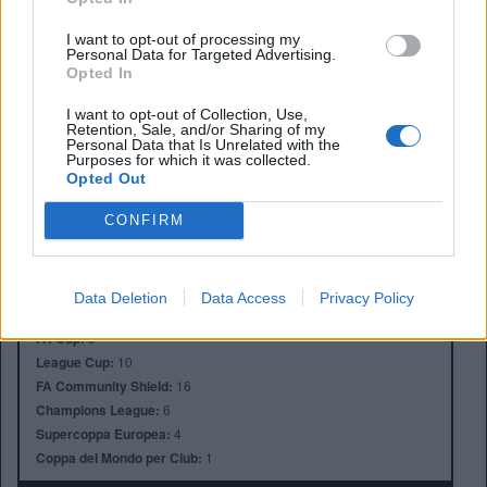
I want to opt-out of processing my
Personal Data for Targeted Advertising.
Opted In
I want to opt-out of Collection, Use,
Retention, Sale, and/or Sharing of my
Personal Data that Is Unrelated with the
Anno di Fondazione:
1892
Purposes for which it was collected.
Opted Out
Stadio:
Anfield (45.276)
Città:
Liverpool
CONFIRM
Presidente:
Tom Werner
Manager:
Arne Slot
ALBO D'ORO
Data Deletion
Data Access
Privacy Policy
Premier League:
19
FA Cup:
8
League Cup:
10
FA Community Shield:
16
Champions League:
6
Supercoppa Europea:
4
Coppa del Mondo per Club:
1