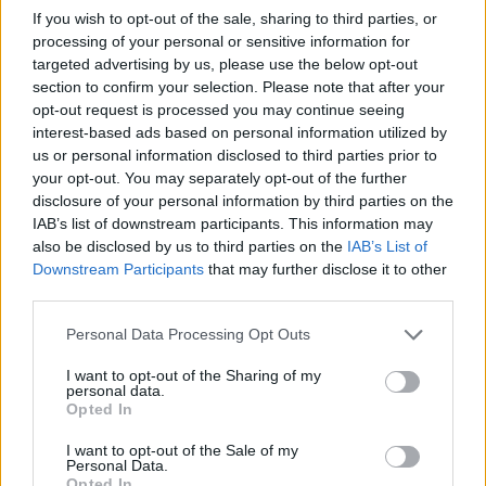
If you wish to opt-out of the sale, sharing to third parties, or
Il silenzio di Salah
processing of your personal or sensitive information for
“Dopo la partita contro il Forest, Van Dijk ha parlato ai
targeted advertising by us, please use the below opt-out
media, come dovrebbe fare un capitano. Dopo tutte queste
section to confirm your selection. Please note that after your
sconfitte del Liverpool,
è sempre Van Dijk a uscire allo
opt-out request is processed you may continue seeing
interest-based ads based on personal information utilized by
scoperto e a parlare
. Certamente dovrebbe farlo il
us or personal information disclosed to third parties prior to
capitano, ma dovrebbero esserci altri giocatori nello
your opt-out. You may separately opt-out of the further
spogliatoio a parlare a nome del club. Un anno fa, proprio
disclosure of your personal information by third parties on the
a fine novembre, Mo Salah non si è fatto scrupoli a parlare
IAB’s list of downstream participants. This information may
della sua situazione e del fatto che il club non gli avesse
also be disclosed by us to third parties on the
IAB’s List of
offerto un contratto.
Sento Salah parlare solo quando
Downstream Participants
that may further disclose it to other
viene nominato migliore in campo
o quando ha bisogno
third parties.
di un nuovo contratto. Mi piacerebbe vedere Salah, uno
dei leader e delle leggende del Liverpool, farsi avanti e
Personal Data Processing Opt Outs
parlare a nome della squadra”.
I want to opt-out of the Sharing of my
personal data.
Opted In
I want to opt-out of the Sale of my
Personal Data.
Opted In