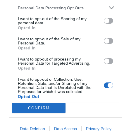
corazzate in patria e in tutta Europa”.
Personal Data Processing Opt Outs
Un biennio d’oro: i numeri e i trionfi
impressi nella storia
I want to opt-out of the Sharing of my
personal data.
Il bilancio dell’avventura di Oliver Glasner oltremanica –
Opted In
iniziata il 20 febbraio 2024 per ereditare la panchina da
Roy Hodgson – rasenta la perfezione.
In poco più di due
I want to opt-out of the Sale of my
Personal Data.
anni, l’ex tecnico dell’Eintracht ha collezionato 121
Opted In
panchine, totalizzando 53 vittorie, 33 pareggi e 35
sconfitte
. Numeri straordinari, ma a parlare per lui è
I want to opt-out of processing my
Personal Data for Targeted Advertising.
soprattutto la bacheca: sotto la sua sapiente regia, il
Opted In
Palace ha alzato al cielo la FA Cup 2025 sconfiggendo in
finale il leggendario Manchester City di Pep Guardiola, ha
I want to opt-out of Collection, Use,
Retention, Sale, and/or Sharing of my
conquistato il Community Shield ad agosto contro il
Personal Data that Is Unrelated with the
Liverpool e ha completato l’opera sollevando la
Purposes for which it was collected.
Opted Out
Conference League. Il re se ne va, per Selhurst Park sarà
impossibile dimenticarlo.
CONFIRM
Data Deletion
Data Access
Privacy Policy