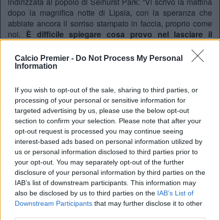
indirizzata al popolo di Selhurst Park: “Vi scrivo la mattina
dopo la magnifica notte di Lipsia, con la speranza che
abbiate ancora il sorriso stampato in faccia, proprio come
noi.
È difficile spiegare cosa provo nel lasciare il
Crystal Palace dopo questi due anni, ma è stato un
privilegio assoluto
. Sono arrivato qui da estraneo, me ne
Calcio Premier -
Do Not Process My Personal
vado sentendomi un londinese del sud.
Questo club è
Information
unico, radicato nella comunità
. Abbiamo dimostrato che
non esiste avversario che questa squadra non possa
If you wish to opt-out of the sale, sharing to third parties, or
sconfiggere”.
processing of your personal or sensitive information for
targeted advertising by us, please use the below opt-out
Più forte dei trofei: l’orgoglio per una
section to confirm your selection. Please note that after your
mentalità vincente
opt-out request is processed you may continue seeing
Nel suo commosso congedo,
Glasner
ha voluto spostare
interest-based ads based on personal information utilized by
l’accento oltre il luccichio delle medaglie: “Nel calcio tutto
us or personal information disclosed to third parties prior to
ruota intorno ai risultati, ma i trofei non sono la cosa che mi
your opt-out. You may separately opt-out of the further
rende più fiero.
Ciò di cui sono più orgoglioso è
disclosure of your personal information by third parties on the
l’unione che abbiamo creato tra spogliatoio, staff,
IAB’s list of downstream participants. This information may
dirigenza e tifosi
. Porto con me l’atmosfera, l’intensità e il
also be disclosed by us to third parties on the
IAB’s List of
rumore di Selhurst Park. Abbiamo plasmato una mentalità
Downstream Participants
that may further disclose it to other
che ci permette di competere ad armi pari contro le migliori
third parties.