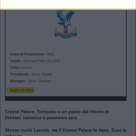
Anno di Fondazione:
1905
Stadio:
Selhurst Park (26.255)
Città:
Londra
Presidente:
Steve Parish
Manager:
Oliver Glasner
ALBO D'ORO
Crystal Palace, Tomiyasu a un passo dal ritorno in
Premier: trattativa a parametro zero
Alonso vuole Lacroix, ma il Crystal Palace fa muro. Ecco la