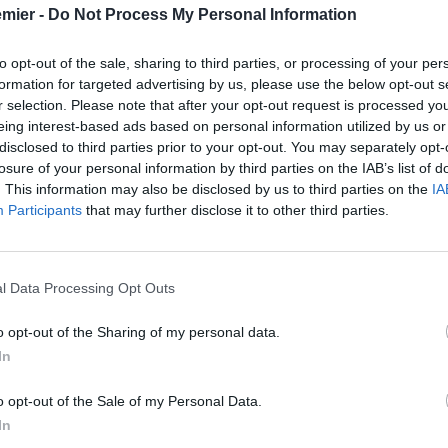
emier -
Do Not Process My Personal Information
to opt-out of the sale, sharing to third parties, or processing of your per
formation for targeted advertising by us, please use the below opt-out s
r selection. Please note that after your opt-out request is processed y
eing interest-based ads based on personal information utilized by us or
disclosed to third parties prior to your opt-out. You may separately opt-
losure of your personal information by third parties on the IAB’s list of
. This information may also be disclosed by us to third parties on the
IA
Participants
that may further disclose it to other third parties.
e big e scrive un’altra pagina amara nella stagione del
l Data Processing Opt Outs
i
Seagulls
firmano l’impresa dei trentaduesimi di finale di FA
ta la firma più dolorosa per il pubblico di casa: quella del
o opt-out of the Sharing of my personal data.
In
inglese ha vestito i panni del “giustiziere” in una notte dove
fferenza rispetto alle stelle appannate di Manchester.
o opt-out of the Sale of my Personal Data.
In
norme”