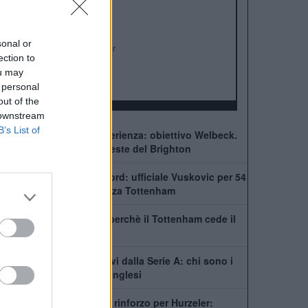
Stadio:
Falmer Stadium
Città:
Brighton
Presidente:
Tony Bloom
sonal or
Manager:
Fabian Hurzeler
ection to
ALBO D'ORO
ou may
FA Community Shield:
1
 personal
out of the
 downstream
B’s List of
Chelsea in cerca d'esperienza: obiettivo Welbeck.
La situazione e le richieste del Brighton
Brighton, colpo da record: ufficiale Vuskovic per 54
milioni. Maxi plusvalenza Tottenham
Vuskovic al Brighton: perchè il Tottenham cede il
suo gioiello?
Brighton, nuovi obiettivi dalla Serie A: chi sono i
giocatori seguiti dagli inglesi
Brighton, ecco il primo rinforzo per Hurzeler: