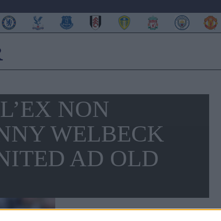
L’EX NON
NNY WELBECK
NITED AD OLD