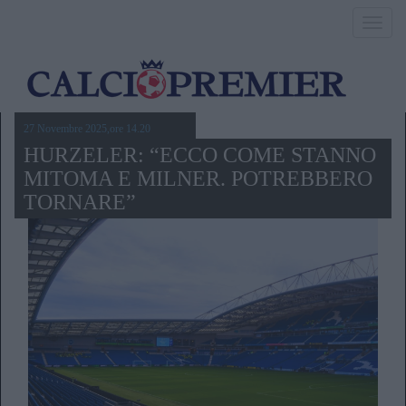
Toggl
navig
27 Novembre 2025,ore 14.20
HURZELER: “ECCO COME STANNO
MITOMA E MILNER. POTREBBERO
TORNARE”