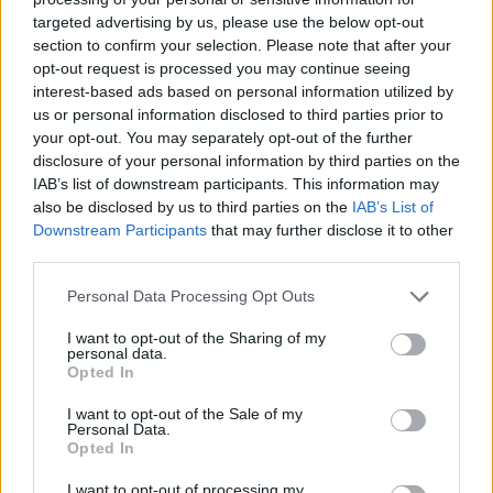
— Football on TNT Sports (@footballontnt)
targeted advertising by us, please use the below opt-out
November 9, 2025
section to confirm your selection. Please note that after your
opt-out request is processed you may continue seeing
interest-based ads based on personal information utilized by
Due ritorni pesanti
us or personal information disclosed to third parties prior to
“Abbiamo buone notizie per la squadra: tutti i giocatori
your opt-out. You may separately opt-out of the further
disclosure of your personal information by third parties on the
disponibili lo scorso fine settimana sono ancora
IAB’s list of downstream participants. This information may
disponibili, quindi è positivo. Tommy (Watson) è tornato ad
also be disclosed by us to third parties on the
IAB’s List of
allenarsi questa settimana. Abbiamo cercato di creare più
Downstream Participants
that may further disclose it to other
disponibilità.
James
(Milner) si sta avvicinandoal rientro,
third parties.
così come
Mitoma
. Sono abbastanza sicuro che rivedremo
sia James che Kaoru prima di Natale.”
Personal Data Processing Opt Outs
I want to opt-out of the Sharing of my
personal data.
Opted In
I want to opt-out of the Sale of my
Personal Data.
Opted In
I want to opt-out of processing my