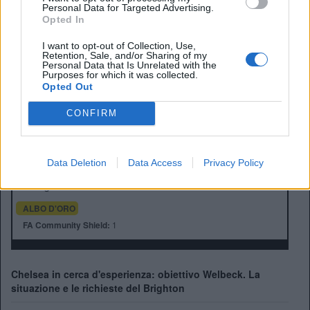
Personal Data for Targeted Advertising.
Opted In
I want to opt-out of Collection, Use,
Retention, Sale, and/or Sharing of my
Personal Data that Is Unrelated with the
Purposes for which it was collected.
Opted Out
CONFIRM
Anno di Fondazione:
1901
Stadio:
Falmer Stadium
Città:
Brighton
Data Deletion
Data Access
Privacy Policy
Presidente:
Tony Bloom
Manager:
Fabian Hurzeler
ALBO D'ORO
FA Community Shield:
1
Chelsea in cerca d'esperienza: obiettivo Welbeck. La
situazione e le richieste del Brighton