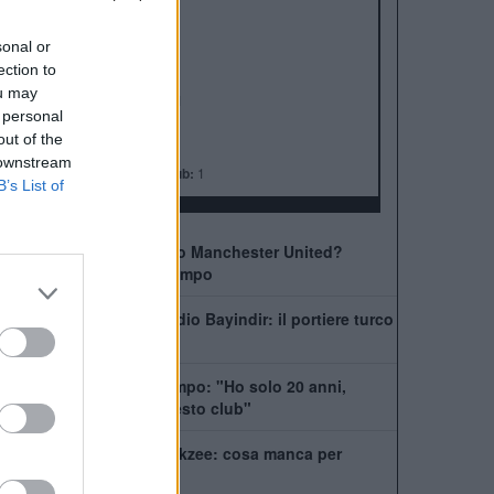
ALBO D'ORO
Premier League:
20
sonal or
FA Cup:
13
ection to
League Cup:
6
ou may
FA Community Shield:
21
 personal
Champions League:
3
out of the
Supercoppa Europea:
1
 downstream
Coppa del Mondo per Club:
1
B’s List of
Come giocherà il nuovo Manchester United?
Rivoluzione a centrocampo
Manchester United, addio Bayindir: il portiere turco
vola in Liga
United, Yoro chiede tempo: "Ho solo 20 anni,
posso dare tanto a questo club"
La Juventus ha il si Zirkzee: cosa manca per
chiudere