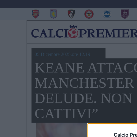
05 Dicembre 2025,ore 12.19
KEANE ATTACC
MANCHESTER 
DELUDE. NON
CATTIVI”
Calcio Pr