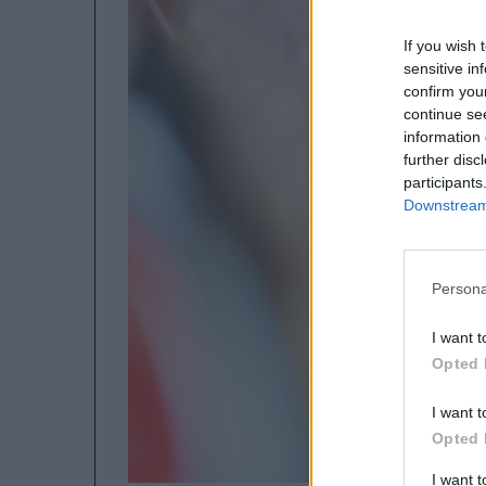
If you wish 
sensitive in
confirm you
continue se
information 
further disc
participants
Downstream 
Persona
I want t
Opted 
I want t
Opted 
I want 