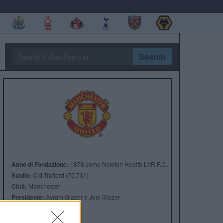
Search
Anno di Fondazione:
1878 come Newton Health LYR F.C.
Stadio:
Old Trafford (75.731)
Città:
Manchester
Presidente:
Avram Glazer e Joel Glazer
Manager:
Ruben Amorim