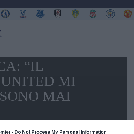
A: “IL
UNITED MI
 SONO MAI
emier -
Do Not Process My Personal Information