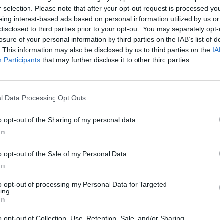
r selection. Please note that after your opt-out request is processed y
eing interest-based ads based on personal information utilized by us or
disclosed to third parties prior to your opt-out. You may separately opt-
losure of your personal information by third parties on the IAB’s list of
. This information may also be disclosed by us to third parties on the
IA
Participants
that may further disclose it to other third parties.
l Data Processing Opt Outs
o opt-out of the Sharing of my personal data.
In
otrebbe arrivare dal
Real Madrid.
Le voci su un possibile
o opt-out of the Sale of my Personal Data.
 giorno dopo giorno, sempre più insistenti.
In
la una trattativa già ben avviata tra l’entourage del 23enne
ato è quello di un prestito a gennaio con un riscatto in estate
to opt-out of processing my Personal Data for Targeted
ing.
In
club è tutt’altro che certa, ha provato già in passato ad
o opt-out of Collection, Use, Retention, Sale, and/or Sharing