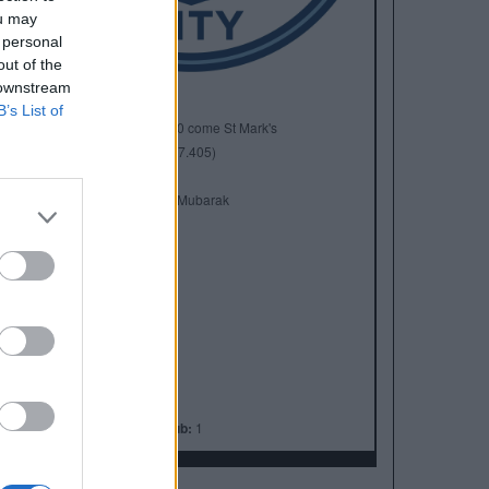
ou may
 personal
out of the
 downstream
B’s List of
Anno di Fondazione:
1880 come St Mark's
Stadio:
Etihad Stadium (47.405)
Città:
Manchester
Presidente:
Khaldoon Al Mubarak
Manager:
Pep Guardiola
ALBO D'ORO
Premier League:
10
FA Cup:
7
League Cup:
8
FA Community Shield:
7
Champions League:
1
Supercoppa Europea:
1
Coppa del Mondo per Club:
1