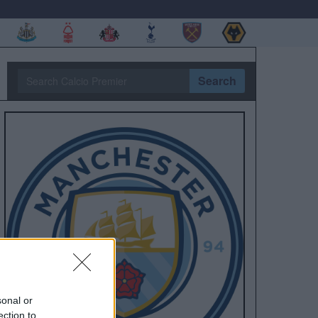
Search
sonal or
ection to