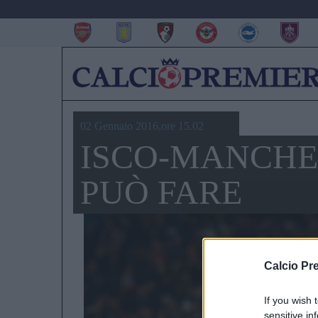
02 Gennaio 2016,ore 15.02
ISCO-MANCHES
PUÒ FARE
Calcio Pr
If you wish 
sensitive in