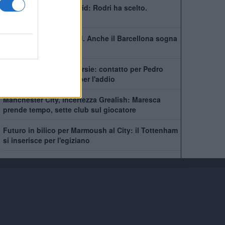
Barcellona e Real Madrid: Rodri ha scelto.
Trattative le vivo
Non solo il Real Madrid. Anche il Barcellona sogna
Rodri
City scatenato sulle corsie: contatto per Pedro
Neto, Savinho spinge per l'addio
Manchester City, incertezza Grealish: Maresca
prende tempo, sette club sul giocatore
Futuro in bilico per Marmoush al City: il Tottenham
si inserisce per l'egiziano