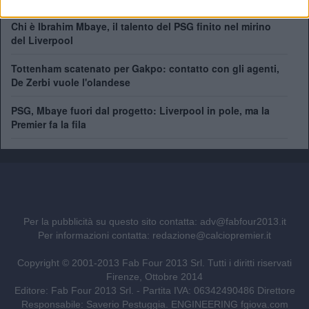
Chi è Ibrahim Mbaye, il talento del PSG finito nel mirino
del Liverpool
Tottenham scatenato per Gakpo: contatto con gli agenti,
De Zerbi vuole l'olandese
PSG, Mbaye fuori dal progetto: Liverpool in pole, ma la
Premier fa la fila
Per la pubblicità su questo sito contatta:
adv@fabfour2013.it
Per informazioni contatta:
redazione@calciopremier.it
Copyright © 2001-2013 Fab Four 2013 Srl. Tutti i diritti riservati
Firenze, Ottobre 2014
Editore: Fab Four 2013 Srl. - Partita IVA: 06342490486 Direttore
Responsabile: Saverio Pestuggia. ENGINEERING
fgiova.com