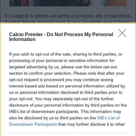
Il
Liverpool
è pronto ad aprire una nuova era in panchina.
Andoni
Iraola
firmerà oggi il suo contratto con i Reds,
completando un’operazione ormai definita in tutti i dettagli.
Calcio Premier -
Do Not Process My Personal
L’ufficialità
dovrebbe arrivare a breve da parte del club
Information
inglese. Dopo l’ottimo lavoro svolto sulla panchina
del
Bournemouth
, il tecnico basco sarebbe stato scelto
If you wish to opt-out of the sale, sharing to third parties, or
dalla dirigenza del Liverpool per guidare la squadra nel
processing of your personal or sensitive information for
ciclo post Slot
.
targeted advertising by us, please use the below opt-out
section to confirm your selection. Please note that after your
opt-out request is processed you may continue seeing
interest-based ads based on personal information utilized by
us or personal information disclosed to third parties prior to
your opt-out. You may separately opt-out of the further
disclosure of your personal information by third parties on the
IAB’s list of downstream participants. This information may
also be disclosed by us to third parties on the
IAB’s List of
Downstream Participants
that may further disclose it to other
third parties.