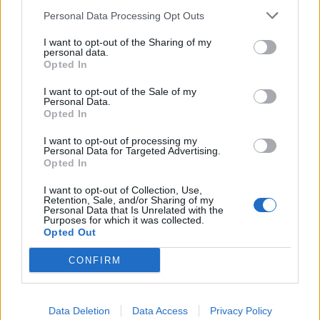
Personal Data Processing Opt Outs
Anno di Fondazione:
1892
I want to opt-out of the Sharing of my
Stadio:
Anfield (45.276)
personal data.
Città:
Liverpool
Opted In
Presidente:
Tom Werner
Manager:
Arne Slot
I want to opt-out of the Sale of my
Personal Data.
ALBO D'ORO
Opted In
Premier League:
19
I want to opt-out of processing my
FA Cup:
8
Personal Data for Targeted Advertising.
League Cup:
10
Opted In
FA Community Shield:
16
I want to opt-out of Collection, Use,
Champions League:
6
Retention, Sale, and/or Sharing of my
Supercoppa Europea:
4
Personal Data that Is Unrelated with the
Purposes for which it was collected.
Coppa del Mondo per Club:
1
Opted Out
CONFIRM
Liverpool: è già emergenza infortuni. Il punto sui possibili
ritorni
Data Deletion
Data Access
Privacy Policy
Leoni vede il ritorno: il punto sul recupero dall'infortunio