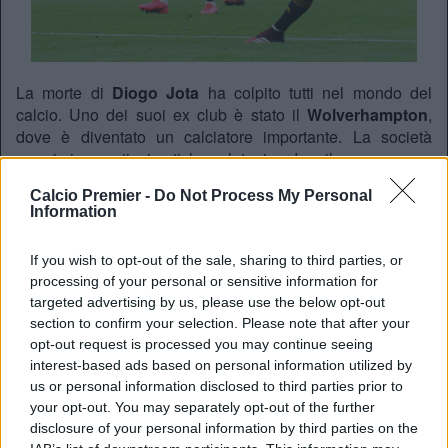
La morte di
Diogo Jota
ha colpito tutti nel mondo del
calcio. Uno dei suoi ex club è stato il
Wolverhampton
,
dove è diventato un calciatore importante. La società
proprio in questi mimuti, ha voluto ricordare il ragazzo:
“Siamo addolorati.
Calcio Premier -
Do Not Process My Personal
Information
Diogo era adorato dai nostri tifosi
, amato dai suoi
compagni di squadra e amato da tutti coloro che hanno
If you wish to opt-out of the sale, sharing to third parties, or
lavorato con lui durante la sua permanenza ai Wolves. I
processing of your personal or sensitive information for
ricordi che ha creato non saranno mai dimenticati.
targeted advertising by us, please use the below opt-out
I nostri cuori sono con la famiglia, gli amici e i cari di Diogo
section to confirm your selection. Please note that after your
e di suo fratello Andre.
opt-out request is processed you may continue seeing
interest-based ads based on personal information utilized by
Ci mancherai davvero e
sarai sempre ricordato
.”
us or personal information disclosed to third parties prior to
your opt-out. You may separately opt-out of the further
disclosure of your personal information by third parties on the