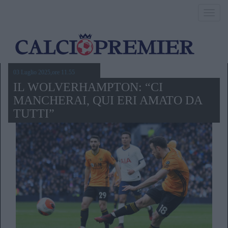
Toggl
navig
03 Luglio 2025,ore 11.55
IL WOLVERHAMPTON: “CI
MANCHERAI, QUI ERI AMATO DA
TUTTI”