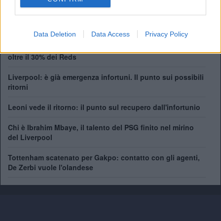
Supercoppa Europea:
4
Coppa del Mondo per Club:
1
Data Deletion
Data Access
Privacy Policy
Clamoroso Liverpool: Jeff Bezos vicino all'acquisto di
oltre il 30% dei Reds
Liverpool: è già emergenza infortuni. Il punto sui possibili
ritorni
Leoni vede il ritorno: il punto sul recupero dall'infortunio
Chi è Ibrahim Mbaye, il talento del PSG finito nel mirino
del Liverpool
Tottenham scatenato per Gakpo: contatto con gli agenti,
De Zerbi vuole l'olandese