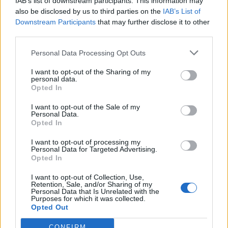
IAB’s list of downstream participants. This information may
also be disclosed by us to third parties on the
IAB’s List of
Downstream Participants
that may further disclose it to other
third parties.
Personal Data Processing Opt Outs
I want to opt-out of the Sharing of my
personal data.
Opted In
Anno di Fondazione:
1892
I want to opt-out of the Sale of my
Stadio:
Anfield (45.276)
Personal Data.
Città:
Liverpool
Opted In
Presidente:
Tom Werner
I want to opt-out of processing my
Manager:
Arne Slot
Personal Data for Targeted Advertising.
Opted In
ALBO D'ORO
Premier League:
19
I want to opt-out of Collection, Use,
FA Cup:
8
Retention, Sale, and/or Sharing of my
Personal Data that Is Unrelated with the
League Cup:
10
Purposes for which it was collected.
FA Community Shield:
16
Opted Out
Champions League:
6
CONFIRM