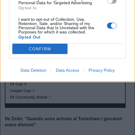
Personal Data for Targeted Advertising.
Opted In
I want to opt-out of Collection, Use,
Retention, Sale, and/or Sharing of my
Personal Data that Is Unrelated with the
Purposes for which it was collected.
Anno di Fondazione:
1882 come Hotspur F.C.
Opted Out
Stadio:
Tottenham Hotspur Stadium (62850)
Città:
Londra
CONFIRM
Presidente:
Daniel Levy
Manager:
Ange Postecoglou
ALBO D'ORO
Data Deletion
Data Access
Privacy Policy
Premier League:
2
FA Cup:
8
League Cup:
4
FA Community Shield:
7
De Zerbi: "Quando sono arrivato al Tottenham i giocatori
erano distrutti"