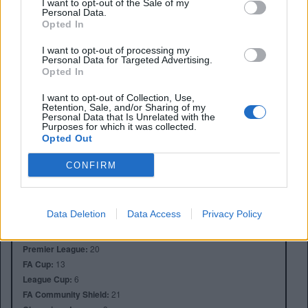
I want to opt-out of the Sale of my
Personal Data.
Opted In
I want to opt-out of processing my
Personal Data for Targeted Advertising.
Opted In
I want to opt-out of Collection, Use,
Retention, Sale, and/or Sharing of my
Personal Data that Is Unrelated with the
Purposes for which it was collected.
Opted Out
Anno di Fondazione:
1878 come Newton Health LYR F.C.
Stadio:
Old Trafford (75.731)
CONFIRM
Città:
Manchester
Presidente:
Avram Glazer e Joel Glazer
Manager:
Ruben Amorim
Data Deletion
Data Access
Privacy Policy
ALBO D'ORO
Premier League:
20
FA Cup:
13
League Cup:
6
FA Community Shield:
21