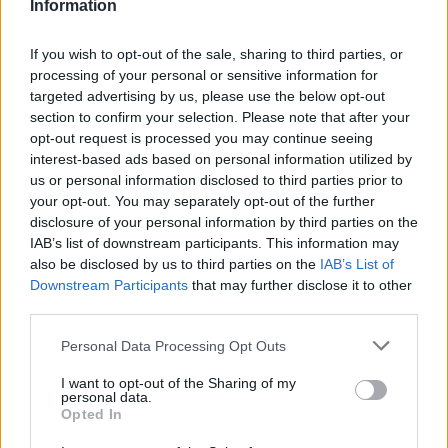
100% accurate passes
Information
100% tackles won
100% duels won
If you wish to opt-out of the sale, sharing to third parties, or
A reminder that he’s only 19 years old 😅🏴󠁧󠁢󠁥󠁮󠁧󠁿
processing of your personal or sensitive information for
pic.twitter.com/lsc7IZf7dx
targeted advertising by us, please use the below opt-out
section to confirm your selection. Please note that after your
— ESPN UK (@ESPNUK)
July 6, 2024
opt-out request is processed you may continue seeing
interest-based ads based on personal information utilized by
us or personal information disclosed to third parties prior to
Una nuova occasione
your opt-out. You may separately opt-out of the further
Il ragazzo si è lamentato per il poco spazio, e
vorrebbe
disclosure of your personal information by third parties on the
lasciare Manchester
. Uno dei tanti prodotti dell’academy
IAB’s list of downstream participants. This information may
che negli ultimi anni potrebbe cercare fortuna altrove. E
also be disclosed by us to third parties on the
IAB’s List of
così secondo
Sky
ci sarebbero alcune squadre interessate
Downstream Participants
that may further disclose it to other
al suo cartellino. In primis proprio il Napoli di Conte, che a
third parties.
gennaio potrebbe tentare di portarlo in Italia. Una vera e
Personal Data Processing Opt Outs
propria asse,
quella Manchester-Napoli
, che sta dando i
suoi frutti agli Azzurri. I rapporti tra le società sono ottimi,
I want to opt-out of the Sharing of my
ed un prestito rappresenterebbe una soluzione gradita.
personal data.
Opted In