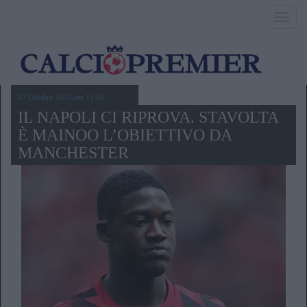
Toggl
navig
07 Ottobre 2025,ore 11.30
IL NAPOLI CI RIPROVA. STAVOLTA
È MAINOO L’OBIETTIVO DA
MANCHESTER