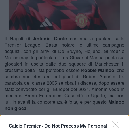
Il Napoli di
Antonio Conte
continua a puntare sulla
Premier League. Basta notare le ultime campagne
acquisti, con gli arrivi di De Bruyne, Hojlund, Gilmour e
McTominay. in particolare il ds Giovanni Manna punta sui
giocatori in uscita dalle due squadre di Manchester. il
prossimo della lista potrebbe essere
Kobbie Mainoo
, che
sembra non rientrare nei piani di Ruben Amorim. La
parabola del classe 2005 sembra in discesa, dopo essere
stato convocato per gli Europei del 2024. Amorim vede in
mediana Bruno Fernandes, Casemiro e Ugarte, ma non
lui. In avanti la concorrenza è folta, e per questo
Mainoo
non gioca
.
Kobbie Mainoo’s perfect first-half:
Calcio Premier -
Do Not Process My Personal