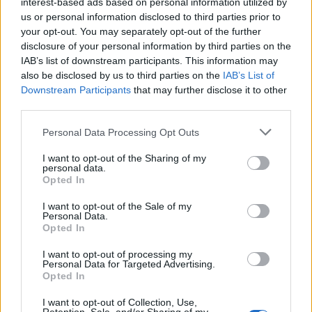
interest-based ads based on personal information utilized by
us or personal information disclosed to third parties prior to
REDAZIONE
your opt-out. You may separately opt-out of the further
disclosure of your personal information by third parties on the
Twitter @Calciopremier
IAB’s list of downstream participants. This information may
also be disclosed by us to third parties on the
IAB’s List of
Downstream Participants
that may further disclose it to other
third parties.
Personal Data Processing Opt Outs
I want to opt-out of the Sharing of my
personal data.
Opted In
I want to opt-out of the Sale of my
Personal Data.
Opted In
Anno di Fondazione:
1905
Stadio:
Stamford Bridge (41.837)
I want to opt-out of processing my
Personal Data for Targeted Advertising.
Città:
Londra
Opted In
Presidente:
Todd Boehly
Manager:
Enzo Maresca
I want to opt-out of Collection, Use,