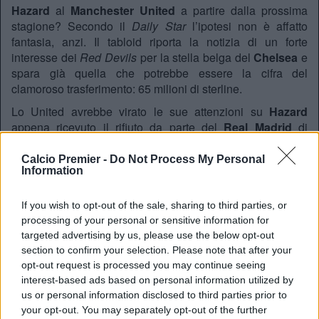
Hazard
al
Manchester United
a partire dalla prossima
stagione? Secondo il
Daily Star
l’ipotesi non è affatto
fantasia, anzi. Il tabloid riporta la notizia di un forte
interesse dei
Red Devils
per la stella belga del
Chelsea
e
spara già quella che potrebbe essere la cifra del
clamoroso trasferimento: 65 milioni di sterline.
Lo United avrebbe virato le sue attenzioni su
Hazard
appena ricevuto il rifiuto da parte del
Real Madrid
di
instaurare una trattativa per riportare in Inghilterra
Gareth
Bale
.
Calcio Premier -
Do Not Process My Personal
Information
Ma i
Red Devils
, a quanto pare, non saranno soli nella
corsa al numero 10 dei
Blues
. Le indiscrezioni di mercato
If you wish to opt-out of the sale, sharing to third parties, or
parlano anche di
PSG
e
Bayern Monaco
intenzionate ad
processing of your personal or sensitive information for
acquistare il giocatore e a scatenare un’asta per quello
targeted advertising by us, please use the below opt-out
che potrebbe diventare il più grande colpo della prossima
section to confirm your selection. Please note that after your
estate.
opt-out request is processed you may continue seeing
interest-based ads based on personal information utilized by
REDAZIONE
us or personal information disclosed to third parties prior to
Twitter @Calciopremier
your opt-out. You may separately opt-out of the further