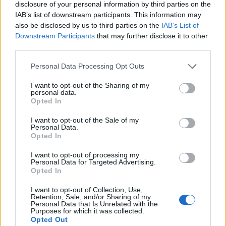
disclosure of your personal information by third parties on the
IAB’s list of downstream participants. This information may
also be disclosed by us to third parties on the
IAB’s List of
Downstream Participants
that may further disclose it to other
third parties.
Personal Data Processing Opt Outs
I want to opt-out of the Sharing of my
personal data.
Opted In
I want to opt-out of the Sale of my
Anno di Fondazione:
1878 come Newton Health LYR F.C.
Personal Data.
Opted In
Stadio:
Old Trafford (75.731)
Città:
Manchester
I want to opt-out of processing my
Presidente:
Avram Glazer e Joel Glazer
Personal Data for Targeted Advertising.
Opted In
Manager:
Ruben Amorim
ALBO D'ORO
I want to opt-out of Collection, Use,
Retention, Sale, and/or Sharing of my
Premier League:
20
Personal Data that Is Unrelated with the
FA Cup:
13
Purposes for which it was collected.
Opted Out
League Cup:
6