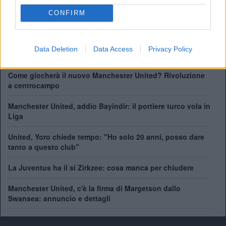
FA Community Shield:
21
CONFIRM
Champions League:
3
Supercoppa Europea:
1
Coppa del Mondo per Club:
1
Data Deletion
Data Access
Privacy Policy
Come giocherà il nuovo Manchester United? Rivoluzione
a centrocampo
Manchester United, addio Bayindir: il portiere turco vola in
Liga
United, Yoro chiede tempo: "Ho solo 20 anni, posso dare
tanto a questo club"
La Juventus ha il si Zirkzee: cosa manca per chiudere
Manchester United, c'è la firma di Margetson dallo
Swansea: annuncio e dettagli