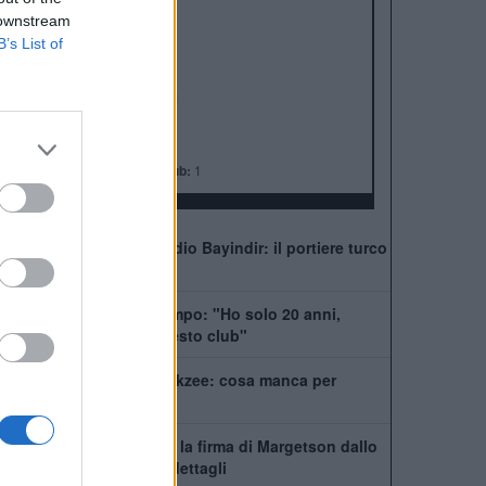
ALBO D'ORO
 downstream
Premier League:
20
B’s List of
FA Cup:
13
League Cup:
6
FA Community Shield:
21
Champions League:
3
Supercoppa Europea:
1
Coppa del Mondo per Club:
1
Manchester United, addio Bayindir: il portiere turco
vola in Liga
United, Yoro chiede tempo: "Ho solo 20 anni,
posso dare tanto a questo club"
La Juventus ha il si Zirkzee: cosa manca per
chiudere
Manchester United, c'è la firma di Margetson dallo
Swansea: annuncio e dettagli