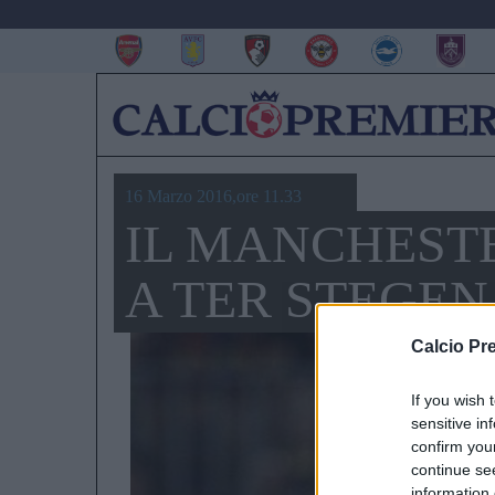
16 Marzo 2016,ore 11.33
IL MANCHEST
A TER STEGEN
Calcio Pr
If you wish 
sensitive in
confirm you
continue se
information 