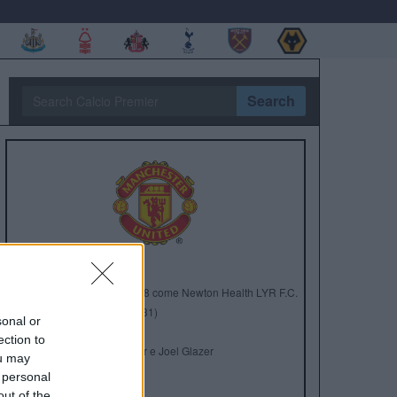
Search
Anno di Fondazione:
1878 come Newton Health LYR F.C.
Stadio:
Old Trafford (75.731)
sonal or
Città:
Manchester
ection to
Presidente:
Avram Glazer e Joel Glazer
ou may
Manager:
Ruben Amorim
 personal
out of the