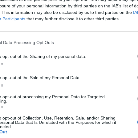
losure of your personal information by third parties on the IAB’s list of
. This information may also be disclosed by us to third parties on the
IA
Participants
that may further disclose it to other third parties.
l Data Processing Opt Outs
o opt-out of the Sharing of my personal data.
In
o opt-out of the Sale of my Personal Data.
In
ster United
seguito al mancato trasferimento in Spagna la
to opt-out of processing my Personal Data for Targeted
iettivo concreto per il mercato del
Real Madrid
. I
Blancos
,
ing.
re alla porta dei
Red Devils
per convincerli a cedere il forte
In
o opt-out of Collection, Use, Retention, Sale, and/or Sharing
a guardando intorno sul mercato dei portieri e avrebbe già
ersonal Data that Is Unrelated with the Purposes for which it
lected.
a di
Marc-Andre
Ter Stegen
– estremo difensore tedesco
Out
el club blaugrana non è mai garantito vista la concorrenza nel