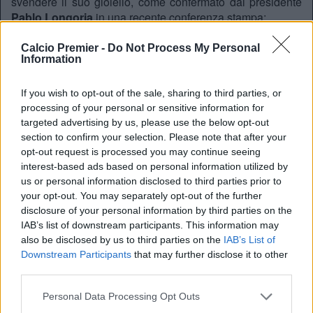
svendere il suo gioiello, come confermato dal presidente
Pablo Longoria
in una recente conferenza stampa:
“Siamo entusiasti dei progressi di Mason.
Calcio Premier -
Do Not Process My Personal
Information
Deteniamo il 60% dei suoi diritti economici, quota
che salirà al 65% in caso di qualificazione alla
prossima Champions League
“, ha spiegato
If you wish to opt-out of the sale, sharing to third parties, or
Longoria. “Il lavoro che De Zerbi sta facendo con lui
processing of your personal or sensitive information for
è straordinario; Mason è un giocatore che cerca
targeted advertising by us, please use the below opt-out
costantemente di superarsi. La nostra volontà è dare
section to confirm your selection. Please note that after your
opt-out request is processed you may continue seeing
continuità a questo progetto insieme a lui”.
interest-based ads based on personal information utilized by
us or personal information disclosed to third parties prior to
La strategia dei Reds
your opt-out. You may separately opt-out of the further
disclosure of your personal information by third parties on the
Nonostante le chiusure di facciata del club francese, il
IAB’s list of downstream participants. This information may
Liverpool monitora la situazione con estrema attenzione. Il
also be disclosed by us to third parties on the
IAB’s List of
costo dell’operazione potrebbe aggirarsi tra gli
80 e i 100
Downstream Participants
that may further disclose it to other
milioni di euro
, una cifra importante che però la proprietà
third parties.
americana (FSG) potrebbe decidere di investire per dare
Personal Data Processing Opt Outs
un segnale forte alla piazza e al campionato.