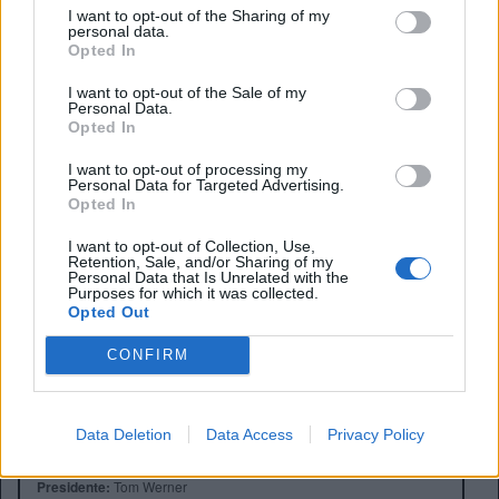
La sfida di questa sera contro il PSG sarà l’ennesimo
I want to opt-out of the Sharing of my
personal data.
banco di prova per l’attaccante: se dovesse brillare ancora
Opted In
una volta nel “Classico” di Francia, le telefonate sull’asse
Liverpool-Marsiglia potrebbero diventare molto più
I want to opt-out of the Sale of my
Personal Data.
frequenti.
Opted In
I want to opt-out of processing my
Personal Data for Targeted Advertising.
Opted In
I want to opt-out of Collection, Use,
Retention, Sale, and/or Sharing of my
Personal Data that Is Unrelated with the
Purposes for which it was collected.
Opted Out
CONFIRM
Anno di Fondazione:
1892
Data Deletion
Data Access
Privacy Policy
Stadio:
Anfield (45.276)
Città:
Liverpool
Presidente:
Tom Werner