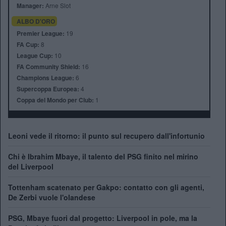
Manager:
Arne Slot
ALBO D'ORO
Premier League:
19
FA Cup:
8
League Cup:
10
FA Community Shield:
16
Champions League:
6
Supercoppa Europea:
4
Coppa del Mondo per Club:
1
Leoni vede il ritorno: il punto sul recupero dall'infortunio
Chi è Ibrahim Mbaye, il talento del PSG finito nel mirino
del Liverpool
Tottenham scatenato per Gakpo: contatto con gli agenti,
De Zerbi vuole l'olandese
PSG, Mbaye fuori dal progetto: Liverpool in pole, ma la