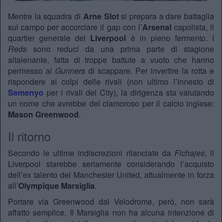
Mentre la squadra di
Arne Slot
si prepara a dare battaglia
sul campo per accorciare il gap con l’
Arsenal
capolista, il
quartier generale del
Liverpool
è in pieno fermento. I
Reds
sono reduci da una prima parte di stagione
altalenante, fatta di troppe battute a vuoto che hanno
permesso ai
Gunners
di scappare. Per invertire la rotta e
rispondere ai colpi delle rivali (non ultimo l’innesto di
Semenyo
per i rivali del City), la dirigenza sta valutando
un nome che avrebbe del clamoroso per il calcio inglese:
Mason Greenwood
.
Il ritorno
Secondo le ultime indiscrezioni rilanciate da
Fichajes
, il
Liverpool starebbe seriamente considerando l’acquisto
dell’ex talento del Manchester United, attualmente in forza
all’
Olympique Marsiglia
.
Portare via Greenwood dal Velodrome, però, non sarà
affatto semplice. Il Marsiglia non ha alcuna intenzione di