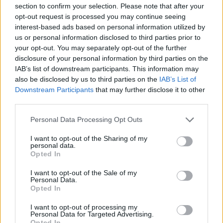
section to confirm your selection. Please note that after your
I numeri di Slot sono preoccupanti, come scrive
Sky
opt-out request is processed you may continue seeing
Sports.
Il Liverpool non riesce a tenere la porta inviolata
da
interest-based ads based on personal information utilized by
10 gare
, con il povero Mamardashvili che ancora non ha
us or personal information disclosed to third parties prior to
portato a casa un singolo clean-sheet. Dal 27 settembre
your opt-out. You may separately opt-out of the further
questa è la
sesta sconfitta nelle ultime 7 gare
, nessuna
disclosure of your personal information by third parties on the
squadra in Europa ha perso così tante gare fra tutte le
IAB’s list of downstream participants. This information may
competizioni in questo lasso di tempo. Inoltre il Liverpool
also be disclosed by us to third parties on the
IAB’s List of
non perdeva un gara di coppa nazionale per 0-3 in casa
Downstream Participants
that may further disclose it to other
dal lontano 1934.
third parties.
Personal Data Processing Opt Outs
I want to opt-out of the Sharing of my
personal data.
Opted In
I want to opt-out of the Sale of my
Personal Data.
Opted In
I want to opt-out of processing my
Personal Data for Targeted Advertising.
Opted In