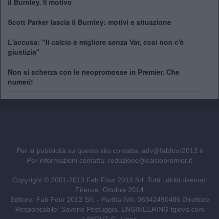
il Burnley. Il motivo
Scott Parker lascia il Burnley: motivi e situazione
L'accusa: "Il calcio è migliore senza Var, così non c'è
giustizia"
Non si scherza con le neopromosse in Premier. Che
numeri!
Per la pubblicità su questo sito contatta:
adv@fabfour2013.it
Per informazioni contatta:
redazione@calciopremier.it
Copyright © 2001-2013 Fab Four 2013 Srl. Tutti i diritti riservati
Firenze, Ottobre 2014
Editore: Fab Four 2013 Srl. - Partita IVA: 06342490486 Direttore
Responsabile: Saverio Pestuggia. ENGINEERING
fgiova.com
LAYOUT G. Ligas