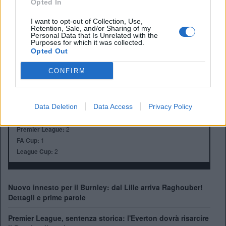
Opted In
I want to opt-out of Collection, Use,
Retention, Sale, and/or Sharing of my
Personal Data that Is Unrelated with the
Purposes for which it was collected.
Opted Out
Anno di Fondazione:
1882
Stadio:
Turf Moore (21.945)
CONFIRM
Città:
Burnley
Presidente:
Alan Pace
Manager:
Scott Parker
Data Deletion
Data Access
Privacy Policy
ALBO D'ORO
Premier League:
2
FA Cup:
1
League Cup:
2
Nuovo innesto per il Burnley: dal Lille arriva Raghouber!
Dettagli e prime parole
Premier League, sentenza storica: l'Everton dovrà risarcire