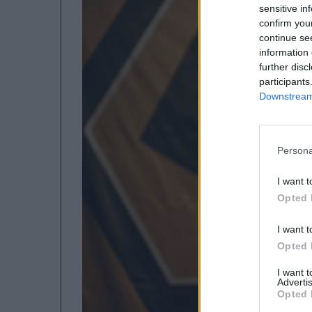
sensitive in
confirm you
continue se
information 
further disc
participants
Downstream 
Persona
I want t
Opted 
I want t
Opted 
I want 
Advertis
Opted 