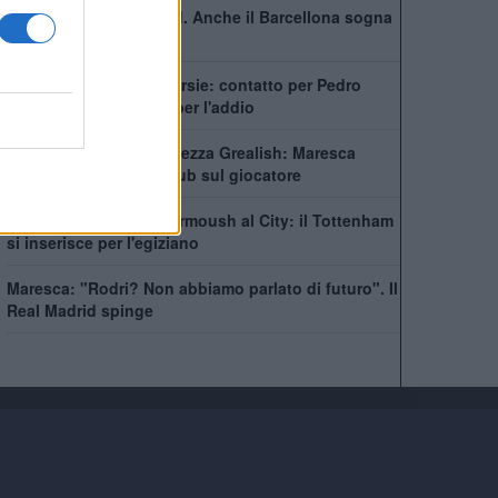
Non solo il Real Madrid. Anche il Barcellona sogna
Rodri
City scatenato sulle corsie: contatto per Pedro
Neto, Savinho spinge per l'addio
Manchester City, incertezza Grealish: Maresca
prende tempo, sette club sul giocatore
Futuro in bilico per Marmoush al City: il Tottenham
si inserisce per l'egiziano
Maresca: "Rodri? Non abbiamo parlato di futuro". Il
Real Madrid spinge