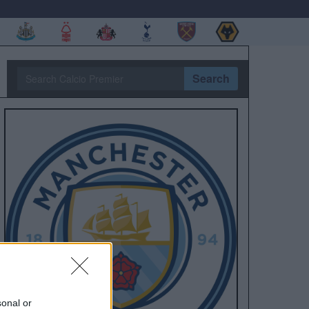
Search
sonal or