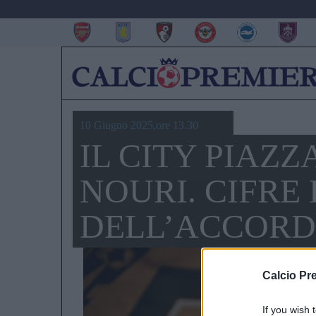
10 Giugno 2025,ore 13.30
IL CITY PIAZZ
NOURI. CIFRE
DELL’ACCOR
Calcio Pr
If you wish 