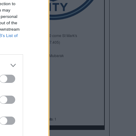
ection to
ou may
 personal
out of the
 downstream
Anno di Fondazione:
1880 come St Mark's
B’s List of
Stadio:
Etihad Stadium (47.405)
Città:
Manchester
Presidente:
Khaldoon Al Mubarak
Manager:
Pep Guardiola
ALBO D'ORO
Premier League:
10
FA Cup:
7
League Cup:
8
FA Community Shield:
7
Champions League:
1
Supercoppa Europea:
1
Coppa del Mondo per Club:
1