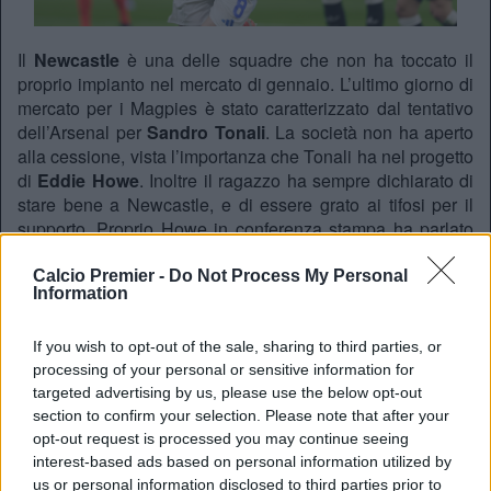
Il
Newcastle
è una delle squadre che non ha toccato il
proprio impianto nel mercato di gennaio. L’ultimo giorno di
mercato per i Magpies è stato caratterizzato dal tentativo
dell’Arsenal per
Sandro Tonali
. La società non ha aperto
alla cessione, vista l’importanza che Tonali ha nel progetto
di
Eddie Howe
. Inoltre il ragazzo ha sempre dichiarato di
stare bene a Newcastle, e di essere grato ai tifosi per il
supporto. Proprio Howe in conferenza stampa ha parlato
dell’ex Milan:
Calcio Premier -
Do Not Process My Personal
Information
COMPARED: Mikel Merino vs. Sandro Tonali per 90
in the Premier League this season. 🕶️
pic.twitter.com/Mb1wbJA76M
If you wish to opt-out of the sale, sharing to third parties, or
processing of your personal or sensitive information for
— Squawka (@Squawka)
February 2, 2026
targeted advertising by us, please use the below opt-out
section to confirm your selection. Please note that after your
opt-out request is processed you may continue seeing
Le sue parole
interest-based ads based on personal information utilized by
“
Il suo unico obiettivo era il
Manchester City
e cercare
us or personal information disclosed to third parties prior to