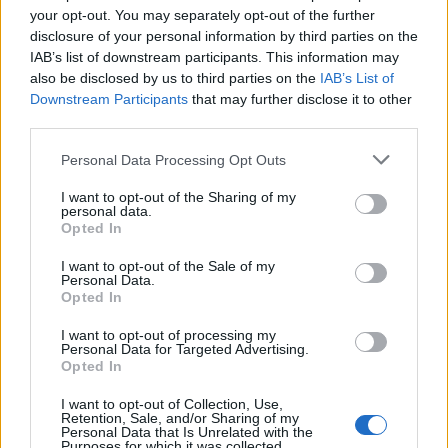
di vincere quella partita, quindi non c’è assolutamente
your opt-out. You may separately opt-out of the further
alcun problema con Sandro.
È molto felice e impegnato,
disclosure of your personal information by third parties on the
quindi trovo difficile parlare di cose di cui non so molto.
IAB’s list of downstream participants. This information may
Posso parlare solo di Sandro come persona e giocatore, e
also be disclosed by us to third parties on the
IAB’s List of
del suo atteggiamento attuale. Dopo aver parlato con lui
Downstream Participants
that may further disclose it to other
ieri,
posso dire che sta benissimo
.”
third parties.
Personal Data Processing Opt Outs
I want to opt-out of the Sharing of my
personal data.
Opted In
I want to opt-out of the Sale of my
Personal Data.
Opted In
I want to opt-out of processing my
Personal Data for Targeted Advertising.
Opted In
Anno di Fondazione:
1892
I want to opt-out of Collection, Use,
Stadio:
St James' Park (52.405
Retention, Sale, and/or Sharing of my
Personal Data that Is Unrelated with the
Città:
Newcastle upon Tyne
Purposes for which it was collected.