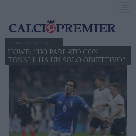
Toggl
navig
03 Febbraio 2026,ore 12.00
HOWE: “HO PARLATO CON
TONALI. HA UN SOLO OBIETTIVO”