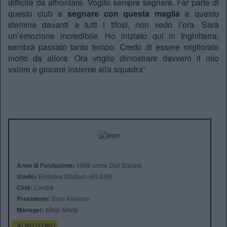
difficile da affrontare. Voglio sempre segnare. Far parte di
questo club e
segnare con questa maglia
e questo
stemma davanti a tutti i tifosi, non vedo l’ora. Sarà
un’emozione incredibile. Ho iniziato qui in Inghilterra,
sembra passato tanto tempo. Credo di essere migliorato
molto da allora. Ora voglio dimostrare davvero il mio
valore e giocare insieme alla squadra”
Anno di Fondazione:
1886 come Dial Square
Stadio:
Emirates Stadium (60.338)
Città:
Londra
Presidente:
Sran Kroenke
Manager:
Mikel Arteta
ALBO D'ORO