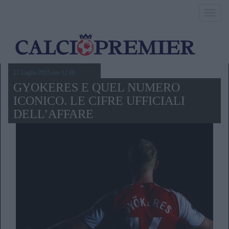
Toggl
navig
27 Luglio 2025,ore 12.00
GYOKERES E QUEL NUMERO
ICONICO. LE CIFRE UFFICIALI
DELL’AFFARE